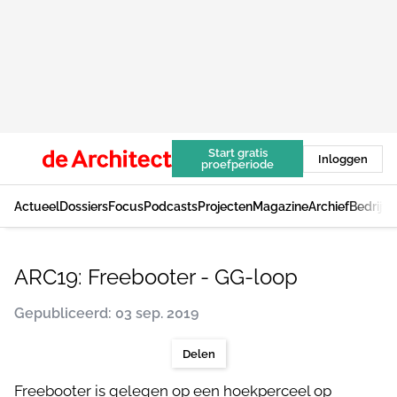
Start gratis
Inloggen
proefperiode
Actueel
Dossiers
Focus
Podcasts
Projecten
Magazine
Archief
Bedrijv
ARC19: Freebooter - GG-loop
Gepubliceerd: 03 sep. 2019
Delen
Freebooter is gelegen op een hoekperceel op