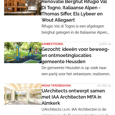
Renovatie Berghut Rifugio Val
Di Togno, Italiaanse Alpen -
Thomas Siffer, Els Lybeer en
Wout Allegaert
Rifugio Val di Togno is een afgelegen
berghut gelegen in de Italiaanse Alpen,
op 1317 meter hoogte. Oorspronkelijk
AANBESTEDING
9 SEP. 24
gebouwd als douanepost in het begin
Gezocht: ideeën voor beweeg-
van de 20e eeuw, werd het in de jaren
en ontmoetinglocaties
tachtig omgevormd tot een vakantiehuis.
gemeente Heusden
In 2019 is de berghut aangekocht door
De gemeente Heusden is op zoek naar
de Belgische schrijver Thomas Siffer die
een partij voor het ontwerpen, realiseren
samen met zijn dochter Luna Lybeer en
of renoveren van creatieve beweeg- en
haar vriend Wout Allegaert een
MISAK TERZIBASIYAN
26 JAN. 22
ontmoetingslocaties waar sporten,
ingrijpende renovatie startten.
UArchitects ontwerpt samen
spelen, ontmoeten, bewegen, groen en
met IAA Architecten MFA in
water samenkomen. De locaties zijn voor
Almkerk
alle inwoners. De sluitingsdatum voor
UArchitects i.s.m. IAA Architecten is de
aanmeldingen is 3 oktober.