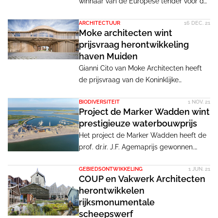
winnaar van de Europese tender voor de
Brede school/kindcentrum Almkerk,
ARCHITECTUUR
16 DEC. 21
gemeente Altena. De gemeente is op
Moke architecten wint
zoek naar een eigentijds gebouw waar
prijsvraag herontwikkeling
kinderen in de leeftijd van 0 tot 13 jaar
haven Muiden
kunnen leren en spelen en waar de
Gianni Cito van Moke Architecten heeft
inwoners van Almkerk kunnen sporten en
de prijsvraag van de Koninklijke
elkaar kunnen ontmoeten.
Nederlandse Zeil- & Roeivereeniging
BIODIVERSITEIT
1 NOV. 21
voor de herontwikkeling van de haven in
Project de Marker Wadden wint
Muiden gewonnen.
prestigieuze waterbouwprijs
Het project de Marker Wadden heeft de
prof. dr.ir. J.F. Agemaprijs gewonnen.
Volgens de jury markeert het project een
GEBIEDSONTWIKKELING
1 JUN. 21
bijzonder moment in de Nederlandse
COUP en Vakwerk Architecten
waterbouwkunde. Ontwerpbureau Vista,
herontwikkelen
architectenbureau Ziegler|Branderhorst
rijksmonumentale
en stedenbouwkundigen Palmbout/Frits
scheepswerf
Palmboom maakten hun ontwerpen in