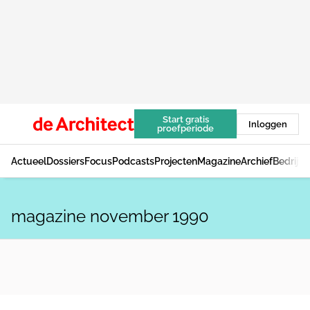
Start gratis
Inloggen
proefperiode
Actueel
Dossiers
Focus
Podcasts
Projecten
Magazine
Archief
Bedrijv
magazine november 1990