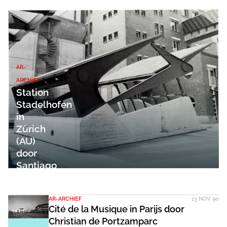
AR-
ARCHIEF
Station
Stadelhofen
in
Zürich
(AU)
door
Santiago
Calatrava
AR-ARCHIEF
13 NOV. 90
Cité de la Musique in Parijs door
Christian de Portzamparc