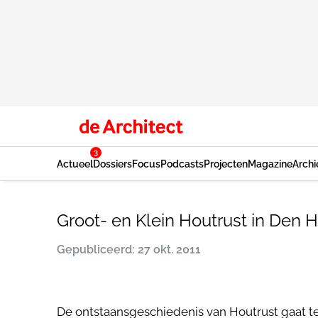
3
Actueel
Dossiers
Focus
Podcasts
Projecten
Magazine
Archi
Groot- en Klein Houtrust in Den 
Gepubliceerd: 27 okt. 2011
De ontstaansgeschiedenis van Houtrust gaat t