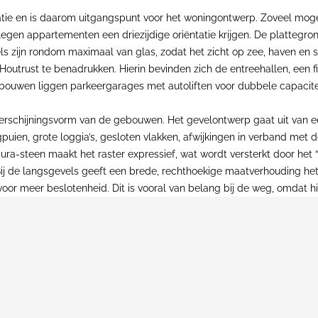
tie en is daarom uitgangspunt voor het woningontwerp. Zoveel mogel
legen appartementen een driezijdige oriëntatie krijgen. De plattegr
s zijn rondom maximaal van glas, zodat het zicht op zee, haven en s
utrust te benadrukken. Hierin bevinden zich de entreehallen, een fi
ouwen liggen parkeergarages met autoliften voor dubbele capacite
rschijningsvorm van de gebouwen. Het gevelontwerp gaat uit van een 
puien, grote loggia’s, gesloten vlakken, afwijkingen in verband met 
a-steen maakt het raster expressief, wat wordt versterkt door het “d
 Bij de langsgevels geeft een brede, rechthoekige maatverhouding he
oor meer beslotenheid. Dit is vooral van belang bij de weg, omdat hi