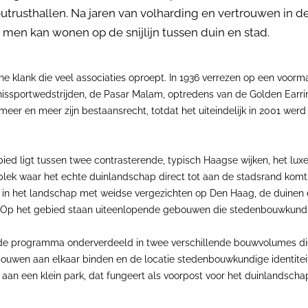
rusthallen. Na jaren van volharding en vertrouwen in de
n kan wonen op de snijlijn tussen duin en stad.
e klank die veel associaties oproept. In 1936 verrezen op een voor
issportwedstrijden, de Pasar Malam, optredens van de Golden Earrin
t meer en meer zijn bestaansrecht, totdat het uiteindelijk in 2001 w
bied ligt tussen twee contrasterende, typisch Haagse wijken, het luxe 
plek waar het echte duinlandschap direct tot aan de stadsrand komt.
ijd in het landschap met weidse vergezichten op Den Haag, de duinen e
iel. Op het gebied staan uiteenlopende gebouwen die stedenbouwkun
 programma onderverdeeld in twee verschillende bouwvolumes die m
ebouwen aan elkaar binden en de locatie stedenbouwkundige identite
 aan een klein park, dat fungeert als voorpost voor het duinlandsc