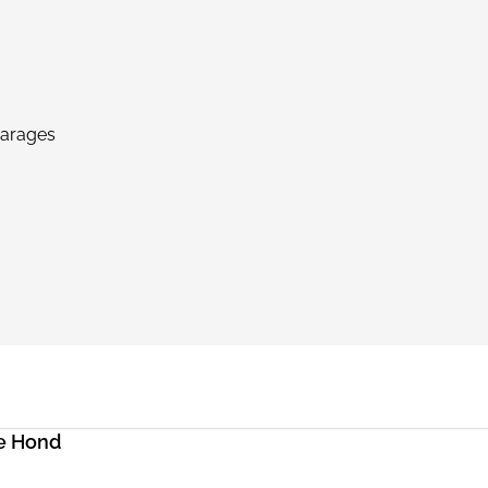
garages
e Hond