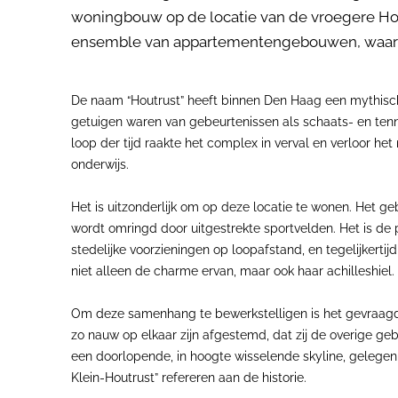
woningbouw op de locatie van de vroegere Hout
ensemble van appartementengebouwen, waar me
De naam “Houtrust” heeft binnen Den Haag een mythisch
getuigen waren van gebeurtenissen als schaats- en tenn
loop der tijd raakte het complex in verval en verloor he
onderwijs.
Het is uitzonderlijk om op deze locatie te wonen. Het ge
wordt omringd door uitgestrekte sportvelden. Het is de 
stedelijke voorzieningen op loopafstand, en tegelijkert
niet alleen de charme ervan, maar ook haar achillesh
Om deze samenhang te bewerkstelligen is het gevraagde
zo nauw op elkaar zijn afgestemd, dat zij de overige g
een doorlopende, in hoogte wisselende skyline, gelegen
Klein-Houtrust” refereren aan de historie.