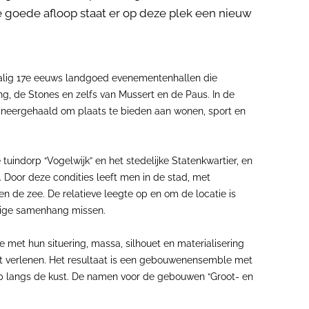
 goede afloop staat er op deze plek een nieuw
malig 17e eeuws landgoed evenementenhallen die
g, de Stones en zelfs van Mussert en de Paus. In de
erd neergehaald om plaats te bieden aan wonen, sport en
tuindorp “Vogelwijk” en het stedelijke Statenkwartier, en
 Door deze condities leeft men in de stad, met
n de zee. De relatieve leegte op en om de locatie is
dige samenhang missen.
et hun situering, massa, silhouet en materialisering
it verlenen. Het resultaat is een gebouwenensemble met
hap langs de kust. De namen voor de gebouwen “Groot- en