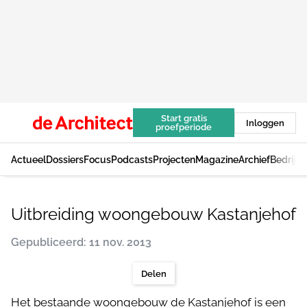
Start gratis
Inloggen
proefperiode
Actueel
Dossiers
Focus
Podcasts
Projecten
Magazine
Archief
Bedrijv
Uitbreiding woongebouw Kastanjehof
Gepubliceerd: 11 nov. 2013
Delen
Het bestaande woongebouw de Kastanjehof is een