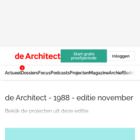
Start gratis
Inloggen
proefperiode
3
Actueel
Dossiers
Focus
Podcasts
Projecten
Magazine
Archief
Bedrijv
de Architect - 1988 - editie november
Bekijk de projecten uit deze editie.