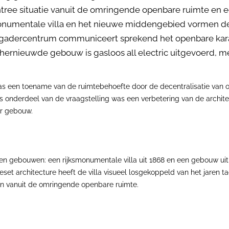
ree situatie vanuit de omringende openbare ruimte en e
umentale villa en het nieuwe middengebied vormen de p
rgadercentrum communiceert sprekend het openbare karak
ernieuwde gebouw is gasloos all electric uitgevoerd, met
s een toename van de ruimtebehoefte door de decentralisatie van 
ens onderdeel van de vraagstelling was een verbetering van de archi
ar gebouw.
en gebouwen: een rijksmonumentale villa uit 1868 en een gebouw ui
eset architecture heeft de villa visueel losgekoppeld van het jaren
ren vanuit de omringende openbare ruimte.