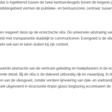
at is ingeklemd tussen de twee kantoorvleugels boven de begane gro
middengebied vormen de publieke- en bestuurszone, centraal, tussen
eageert deze op de eclectische villa. De universele uitstraling van 
 met transparantie duidelijk te communiceren. Evengoed is de vlies
e ook aan te laten sluiten bij zijn context.
rde abstractie van de verticale geleding en hoekpilasters in de ec
nde detail. Bij de villa is de dakrand uitbundig rijk en zwaarlijvig. I
sten van de vliesgevel, zonder verdere lijnvoering van dak- en voet
n hoek uitgevoerd in structurele (triple glass) beglazing accentueer