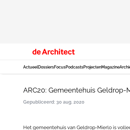
Actueel
Dossiers
Focus
Podcasts
Projecten
Magazine
Archi
ARC20: Gemeentehuis Geldrop-Mie
Gepubliceerd: 30 aug. 2020
Het gemeentehuis van Geldrop-Mierlo is volle