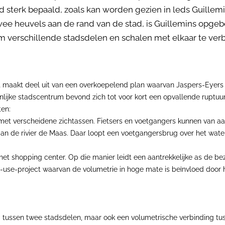
tad sterk bepaald, zoals kan worden gezien in leds Guillemi
wee heuvels aan de rand van de stad, is Guillemins opge
m verschillende stadsdelen en schalen met elkaar te verb
 maakt deel uit van een overkoepelend plan waarvan Jaspers-Eyers d
nlijke stadscentrum bevond zich tot voor kort een opvallende ruptuu
ten:
et verscheidene zichtassen. Fietsers en voetgangers kunnen van aa
 aan de rivier de Maas. Daar loopt een voetgangersbrug over het wat
het shopping center. Op die manier leidt een aantrekkelijke as de be
d-use-project waarvan de volumetrie in hoge mate is beïnvloed door h
ing tussen twee stadsdelen, maar ook een volumetrische verbinding 