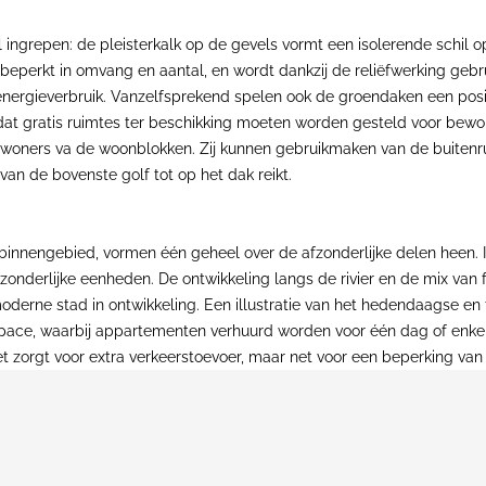
 ingrepen: de pleisterkalk op de gevels vormt een isolerende schil o
 beperkt in omvang en aantal, en wordt dankzij de reliëfwerking geb
rgieverbruik. Vanzelfsprekend spelen ook de groendaken een positie
at gratis ruimtes ter beschikking moeten worden gesteld voor bewon
ewoners va de woonblokken. Zij kunnen gebruikmaken van de buitenrui
an de bovenste golf tot op het dak reikt.
binnengebied, vormen één geheel over de afzonderlijke delen heen. I
zonderlijke eenheden. De ontwikkeling langs de rivier en de mix van
rne stad in ontwikkeling. Een illustratie van het hedendaagse en to
space, waarbij appartementen verhuurd worden voor één dag of enke
t zorgt voor extra verkeerstoevoer, maar net voor een beperking van 