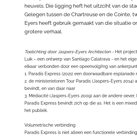
heuvels. Die ligging heft het uitzciht van de s
Gelegen tussen de Chartreuse en de Cointe, t
Eyers heeft gebruik gemaakt van die situatie o
grotere verhaal.
Toelichting door Jaspers-Eyers Architecten -
Het project
Luik – een ontwerp van Santiago Calatrava - en het eige
elkaar verbonden door een opeenvolgi!ng van ankerpun
1. Paradis Express (2021) een doorwaadbare esplanade m
2. de ministerietoren Tour Paradis (Jaspers-Eyers 2014)
bevindt, en van daar naar
3. Médiacité (Jaspers-Eyers 2009) aan de andere oever, 
Paradis Express bevindt zich op die as. Het is een mixe
het publiek.
Volumetrische verbinding
Paradis Express is niet alleen een functionele verbind