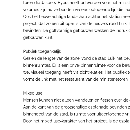
toren die Jaspers-Eyers heeft ontworpen voor het ministe
volumes zijn nu verbonden via een oplopende lijn die laa
Ook het heuvelachtige landschap achter het station he
project, dat zo een uitloper is van de heuvels rond Lui
bevinden. De golfvormige gebouwen wekken de indruk de 
gebouwen kunt.
Publiek toegankelijk
Gezien de lengte van de zone, vond de stad Luik het bela
binnenruimtes. Er is een privé-binnenruimte voor de bew
wel visueel toegang heeft via zichtrelaties. Het publie
vormt de link met het restaurant van de ministerietoren
Mixed use
Mensen kunnen niet alleen wandelen en fietsen over de e
Aan de kant van de grootschalige esplanade bevinden zi
binnendeel van de stad, is ruimte voor uiteenlopende vr
Door het mixed use-karakter van het project, is de espl