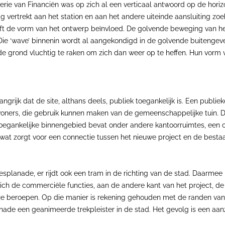
rie van Financiën was op zich al een verticaal antwoord op de horizo
g vertrekt aan het station en aan het andere uiteinde aansluiting zo
eft de vorm van het ontwerp beïnvloed. De golvende beweging van he
k. Die ‘wave’ binnenin wordt al aangekondigd in de golvende buitenge
grond vluchtig te raken om zich dan weer op te heffen. Hun vorm ve
ngrijk dat de site, althans deels, publiek toegankelijk is. Een publi
oners, die gebruik kunnen maken van de gemeenschappelijke tuin. Dit 
k toegankelijke binnengebied bevat onder andere kantoorruimtes, een c
, wat zorgt voor een connectie tussen het nieuwe project en de bes
splanade, er rijdt ook een tram in de richting van de stad. Daarmee i
ch de commerciële functies, aan de andere kant van het project, de 
ije beroepen. Op die manier is rekening gehouden met de randen van 
anade een geanimeerde trekpleister in de stad. Het gevolg is een aan