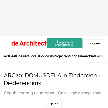
Start gratis
Inloggen
proefperiode
Actueel
Dossiers
Focus
Podcasts
Projecten
Magazine
Archief
Bedrijv
ARC20: DOMUSDELA in Eindhoven -
Diederendirrix
Gepubliceerd: 31 aug. 2020
Gewijzigd: 08 sep. 2020
Delen