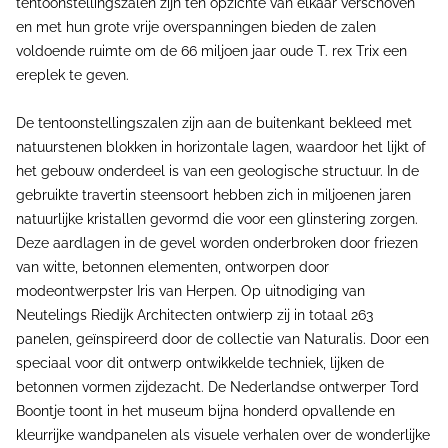
tentoonstellingszalen zijn ten opzichte van elkaar verschoven
en met hun grote vrije overspanningen bieden de zalen
voldoende ruimte om de 66 miljoen jaar oude T. rex Trix een
ereplek te geven.
De tentoonstellingszalen zijn aan de buitenkant bekleed met
natuurstenen blokken in horizontale lagen, waardoor het lijkt of
het gebouw onderdeel is van een geologische structuur. In de
gebruikte travertin steensoort hebben zich in miljoenen jaren
natuurlijke kristallen gevormd die voor een glinstering zorgen.
Deze aardlagen in de gevel worden onderbroken door friezen
van witte, betonnen elementen, ontworpen door
modeontwerpster Iris van Herpen. Op uitnodiging van
Neutelings Riedijk Architecten ontwierp zij in totaal 263
panelen, geïnspireerd door de collectie van Naturalis. Door een
speciaal voor dit ontwerp ontwikkelde techniek, lijken de
betonnen vormen zijdezacht. De Nederlandse ontwerper Tord
Boontje toont in het museum bijna honderd opvallende en
kleurrijke wandpanelen als visuele verhalen over de wonderlijke