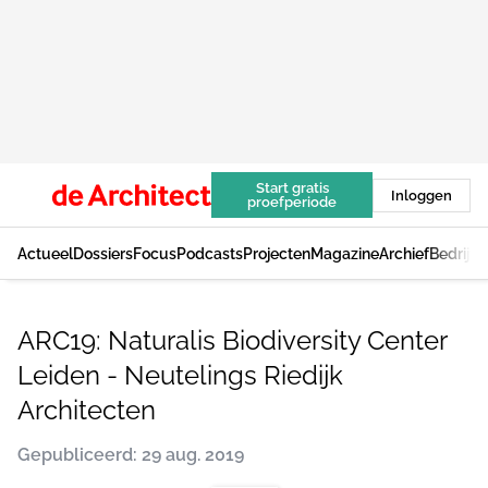
Start gratis
Inloggen
proefperiode
Actueel
Dossiers
Focus
Podcasts
Projecten
Magazine
Archief
Bedrijv
ARC19: Naturalis Biodiversity Center
Leiden - Neutelings Riedijk
Architecten
Gepubliceerd: 29 aug. 2019