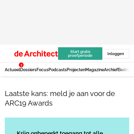
Start gratis
Inloggen
proefperiode
3
Actueel
Dossiers
Focus
Podcasts
Projecten
Magazine
Archief
Bedrijv
Laatste kans: meld je aan voor de
ARC19 Awards
Log in
om dit artikel te lezen.
Krijg onbeperkt toegang tot alle