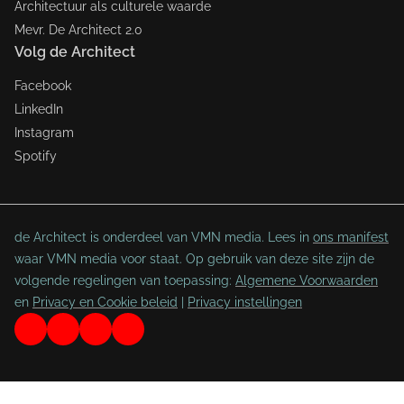
Architectuur als culturele waarde
Mevr. De Architect 2.0
Volg de Architect
Facebook
LinkedIn
Instagram
Spotify
de Architect is onderdeel van VMN media. Lees in
ons manifest
waar VMN media voor staat. Op gebruik van deze site zijn de
volgende regelingen van toepassing:
Algemene Voorwaarden
en
Privacy en Cookie beleid
|
Privacy instellingen