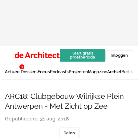
Start gratis
Inloggen
proefperiode
3
Actueel
Dossiers
Focus
Podcasts
Projecten
Magazine
Archief
Bedrijv
ARC18: Clubgebouw Wilrijkse Plein
Antwerpen - Met Zicht op Zee
Gepubliceerd: 31 aug. 2018
Delen