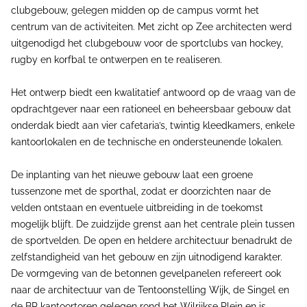
clubgebouw, gelegen midden op de campus vormt het
centrum van de activiteiten. Met zicht op Zee architecten werd
uitgenodigd het clubgebouw voor de sportclubs van hockey,
rugby en korfbal te ontwerpen en te realiseren.
Het ontwerp biedt een kwalitatief antwoord op de vraag van de
opdrachtgever naar een rationeel en beheersbaar gebouw dat
onderdak biedt aan vier cafetaria’s, twintig kleedkamers, enkele
kantoorlokalen en de technische en ondersteunende lokalen.
De inplanting van het nieuwe gebouw laat een groene
tussenzone met de sporthal, zodat er doorzichten naar de
velden ontstaan en eventuele uitbreiding in de toekomst
mogelijk blijft. De zuidzijde grenst aan het centrale plein tussen
de sportvelden. De open en heldere architectuur benadrukt de
zelfstandigheid van het gebouw en zijn uitnodigend karakter.
De vormgeving van de betonnen gevelpanelen refereert ook
naar de architectuur van de Tentoonstelling Wijk, de Singel en
de BP kantoortoren gelegen rond het Wilrijkse Plein en is