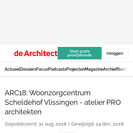
Start gratis
Inloggen
proefperiode
Actueel
Dossiers
Focus
Podcasts
Projecten
Magazine
Archief
Bedrijv
ARC18: Woonzorgcentrum
Scheldehof Vlissingen - atelier PRO
architekten
Gepubliceerd: 31 aug. 2018
Gewijzigd: 14 dec. 2018