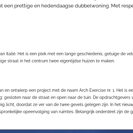
ot een prettige en hedendaagse dubbelwoning. Met respect
n van Italië. Het is een plek met een lange geschiedenis, getuige de v
e straat in het centrum twee eigentijdse huizen te maken.
an en ontwierp een project met de naam Arch Exercise nr. 1. Het i
ng: gesloten naar de straat en open naar de tuin. De opdrachtgevers
g licht, doordat ze ver van de twee gevels gelegen zijn. In het nieu
rspronkelijke opeenvolging van ruimtes. Belangrijk onderdeel zijn d