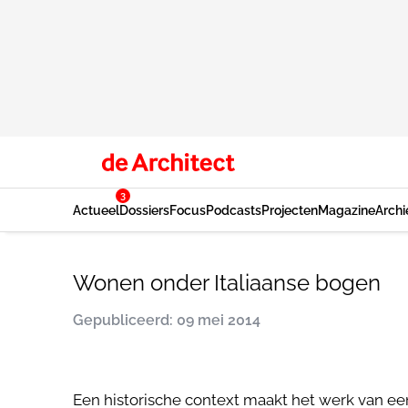
3
Actueel
Dossiers
Focus
Podcasts
Projecten
Magazine
Archi
Wonen onder Italiaanse bogen
Gepubliceerd: 09 mei 2014
Een historische context maakt het werk van ee