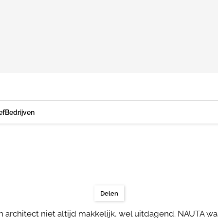
ef
Bedrijven
Delen
n architect niet altijd makkelijk, wel uitdagend. NAUTA 