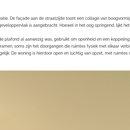
atie. De façade aan de straatzijde toont een collage van boogvormi
eveloppervlak is aangebracht. Hoewel in het oog springend, lijkt het 
ande plafond al aanwezig was, gebruikt om openheid en een koppeling
e ramen, soms zijn het doorgangen die ruimtes fysiek met elkaar ver
lijk. De woning is hierdoor open en luchtig van opzet, met ruimtes d