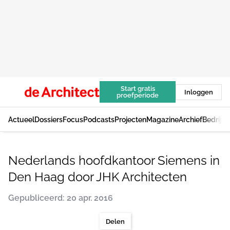
Start gratis
Inloggen
proefperiode
Actueel
Dossiers
Focus
Podcasts
Projecten
Magazine
Archief
Bedrijv
Nederlands hoofdkantoor Siemens in
Den Haag door JHK Architecten
Gepubliceerd: 20 apr. 2016
Delen