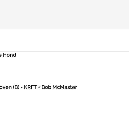
e Hond
hoven (B) - KRFT + Bob McMaster