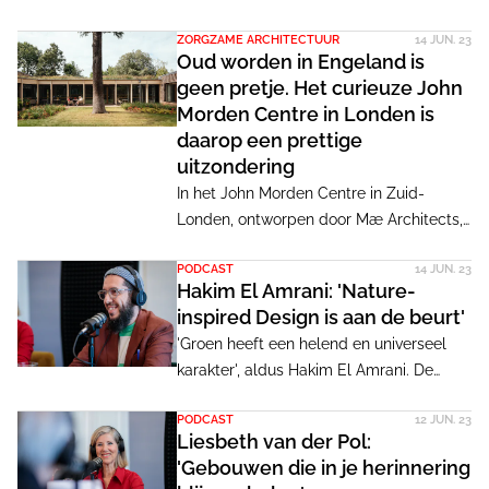
van 2023 naar inspirerende antwoorden.
over de plaats van zorgbehoevende
ZORGZAME ARCHITECTUUR
14 JUN. 23
mensen in de samenleving. De
Oud worden in Engeland is
architectuurminnende opdrachtgevers
geen pretje. Het curieuze John
verzamelden vijftig jaar lang een unieke
Morden Centre in Londen is
verzameling gebouwen op het terrein in
daarop een prettige
het Belgische Zoersel. Architect-filosoof
uitzondering
Gideon Boie schreef een boek over deze
In het John Morden Centre in Zuid-
bijzondere plek.
Londen, ontworpen door Mæ Architects,
blijkt hoe goede architectuur
PODCAST
14 JUN. 23
waardigheid, zorg en gezelligheid voor
Hakim El Amrani: 'Nature-
ouderen kan ondersteunen. Een
inspired Design is aan de beurt'
opmerkelijke faciliteit die mijlenver
'Groen heeft een helend en universeel
vooruitloopt op wat de overgrote
karakter', aldus Hakim El Amrani. De
meerderheid van de Britten op latere
ruimtelijk ontwerper vertelt over de
leeftijd te wachten staat.
PODCAST
12 JUN. 23
effecten van de natuur en het belang
Liesbeth van der Pol:
ervan in ontwerpen. Hoofdredacteur
'Gebouwen die in je herinnering
Merel Pit en journalist Tracy Metz gaan