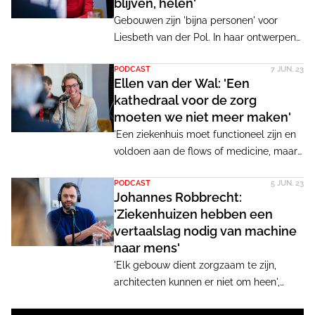
blijven, helen'
met El Amrani in gesprek in de laatste
Gebouwen zijn 'bijna personen' voor
aflevering van de podcastreeks over
Liesbeth van der Pol. In haar ontwerpen
zorgzame architectuur.
komt ze tot het karakter van een gebouw
PODCAST
7 JUN. 23
door te werken met aquarellen.
Ellen van der Wal: 'Een
'Schoonheid is zorgzaam op een
kathedraal voor de zorg
verheffende manier', vertelt ze
moeten we niet meer maken'
hoofdredacteur Merel Pit en journalist
'Een ziekenhuis moet functioneel zijn en
Tracy Metz in de laatste aflevering van
voldoen aan de flows of medicine, maar
de podcastreeks over zorgzame
ook een fijne omgeving zijn waar ik zelf
architectuur.
PODCAST
5 JUN. 23
behandeld zou willen worden.' Ellen van
Johannes Robbrecht:
der Wal is te gast in de tweede
'Ziekenhuizen hebben een
aflevering van de podcastreeks over
vertaalslag nodig van machine
zorgzame architectuur van 'Merel en
naar mens'
Tracy praten door'. Ze vertelt hoe haar
'Elk gebouw dient zorgzaam te zijn,
eigen ervaring haar ontwerpen voor
architecten kunnen er niet om heen',
ziekenhuizen vormde tot lean machine
aldus Johannes Robbrecht. Een extra
maar ook healing environment.