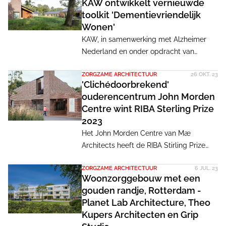
KAW ontwikkelt vernieuwde
toolkit 'Dementievriendelijk
Wonen'
KAW, in samenwerking met Alzheimer
Nederland en onder opdracht van
Woonzorg Nederland, heeft de toolkit
ZORGZAME ARCHITECTUUR
26 OKT. 23
'Dementievriendelijk Wonen'
'Clichédoorbrekend'
geactualiseerd en uitgebreid. Deze
ouderencentrum John Morden
toolkit biedt ontwikkelaars,
Centre wint RIBA Sterling Prize
woningcorporaties en
2023
complexbeheerders praktische
Het John Morden Centre van Mæ
richtlijnen en tips om woonomgevingen
Architects heeft de RIBA Stirling Prize
beter af te stemmen op de behoeften
gewonnen, een prestigieuze
van mensen met dementie.
ZORGZAME ARCHITECTUUR
6 JUL. 23
architectuurprijs in het Verenigd
Woonzorggebouw met een
Koninkrijk. Architectuurcriticus Phineas
gouden randje, Rotterdam -
Harper noemt het 'een opmerkelijke
Planet Lab Architecture, Theo
faciliteit die mijlenver vooruitloopt op wat
Kupers Architecten en Grip
de overgrote meerderheid van de Britten