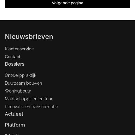
uitdagende opgave in het geval van
Volgende pagina
ziekenhuizen, zo meent hij, aangezien ze
moeten voldoen aan de flows of
medicine. Hij is te gast in de tweede
aflevering van de podcastreeks over
Nieuwsbrieven
zorgzame architectuur van 'Merel en
Tracy praten door'.
Klantenservice
Contact
Dossiers
Ontwerppraktijk
Duurzaam bouwen
Woningbouw
Maatschappij en cultuur
Renovatie en transformatie
Actueel
Platform