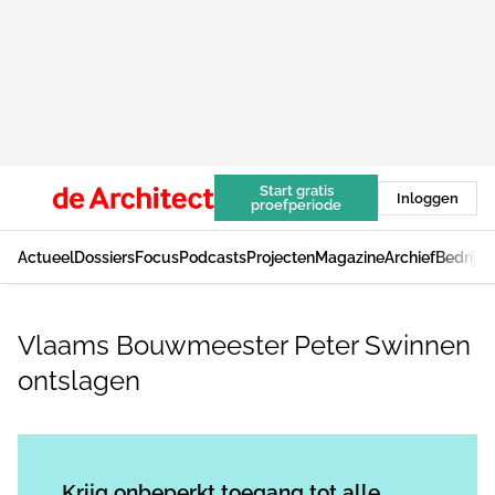
Start gratis
Inloggen
proefperiode
Actueel
Dossiers
Focus
Podcasts
Projecten
Magazine
Archief
Bedrijv
Vlaams Bouwmeester Peter Swinnen
ontslagen
Log in
om dit artikel te lezen.
Krijg onbeperkt toegang tot alle