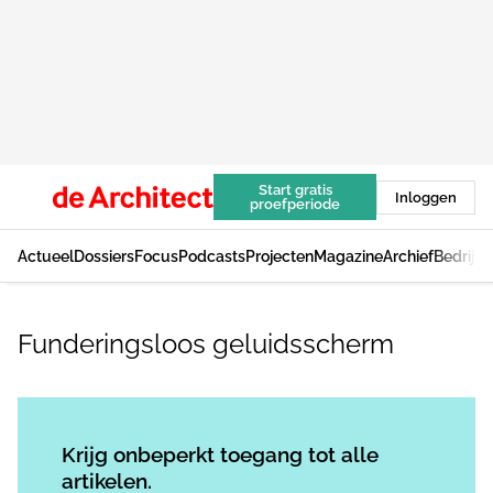
Start gratis
Inloggen
proefperiode
Actueel
Dossiers
Focus
Podcasts
Projecten
Magazine
Archief
Bedrijv
Funderingsloos geluidsscherm
Log in
om dit artikel te lezen.
Krijg onbeperkt toegang tot alle
artikelen.