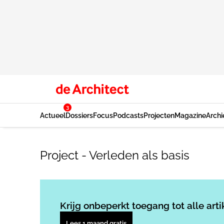
3
Actueel
Dossiers
Focus
Podcasts
Projecten
Magazine
Archi
Project - Verleden als basis
Krijg onbeperkt toegang tot alle arti
Lees 1 maand gratis