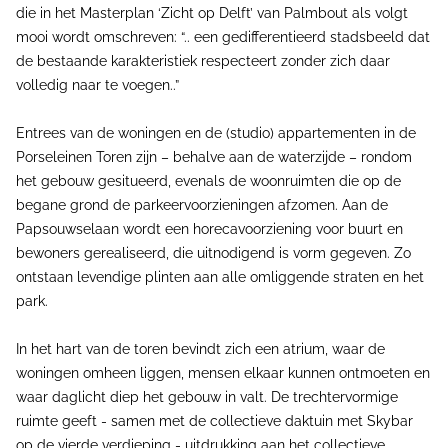
die in het Masterplan ‘Zicht op Delft’ van Palmbout als volgt
mooi wordt omschreven: “.. een gedifferentieerd stadsbeeld dat
de bestaande karakteristiek respecteert zonder zich daar
volledig naar te voegen..”
Entrees van de woningen en de (studio) appartementen in de
Porseleinen Toren zijn – behalve aan de waterzijde – rondom
het gebouw gesitueerd, evenals de woonruimten die op de
begane grond de parkeervoorzieningen afzomen. Aan de
Papsouwselaan wordt een horecavoorziening voor buurt en
bewoners gerealiseerd, die uitnodigend is vorm gegeven. Zo
ontstaan levendige plinten aan alle omliggende straten en het
park.
In het hart van de toren bevindt zich een atrium, waar de
woningen omheen liggen, mensen elkaar kunnen ontmoeten en
waar daglicht diep het gebouw in valt. De trechtervormige
ruimte geeft - samen met de collectieve daktuin met Skybar
op de vierde verdieping - uitdrukking aan het collectieve