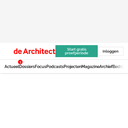
Start gratis
Inloggen
proefperiode
3
Actueel
Dossiers
Focus
Podcasts
Projecten
Magazine
Archief
Bedrijv