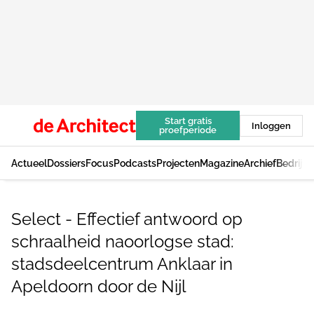
Start gratis
Inloggen
proefperiode
Actueel
Dossiers
Focus
Podcasts
Projecten
Magazine
Archief
Bedrijv
Select - Effectief antwoord op
schraalheid naoorlogse stad:
stadsdeelcentrum Anklaar in
Apeldoorn door de Nijl