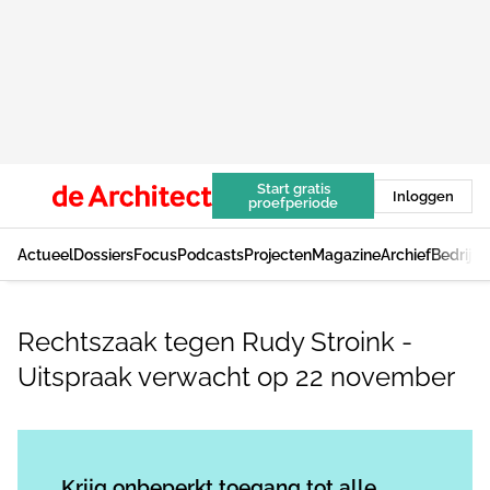
Start gratis
Inloggen
proefperiode
Actueel
Dossiers
Focus
Podcasts
Projecten
Magazine
Archief
Bedrijv
Rechtszaak tegen Rudy Stroink -
Uitspraak verwacht op 22 november
Log in
om dit artikel te lezen.
Krijg onbeperkt toegang tot alle