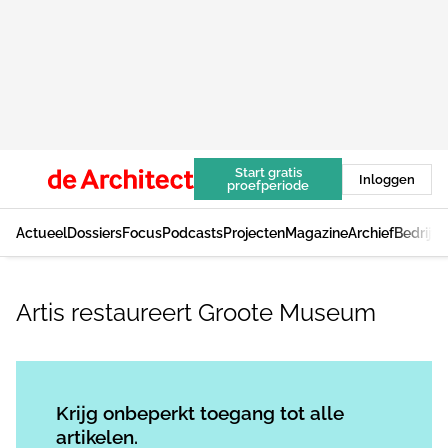
Start gratis
Inloggen
proefperiode
Actueel
Dossiers
Focus
Podcasts
Projecten
Magazine
Archief
Bedrijv
Artis restaureert Groote Museum
Log in
om dit artikel te lezen.
Krijg onbeperkt toegang tot alle
artikelen.