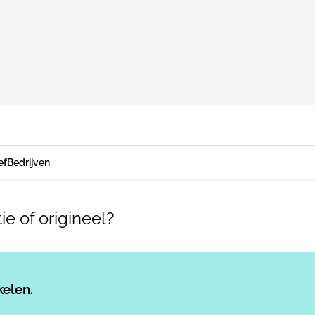
ef
Bedrijven
ie of origineel?
Log in
om dit artikel te lezen.
kelen.