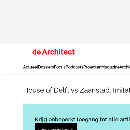
Actueel
Dossiers
Focus
Podcasts
Projecten
Magazine
Archi
House of Delft vs Zaanstad. Imitat
Krijg onbeperkt toegang tot alle arti
Lees 1 maand gratis