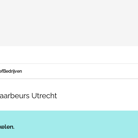
ef
Bedrijven
aarbeurs Utrecht
Log in
om dit artikel te lezen.
kelen.