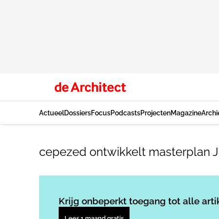
Actueel
Dossiers
Focus
Podcasts
Projecten
Magazine
Archi
cepezed ontwikkelt masterplan J
Krijg onbeperkt toegang tot alle arti
Lees 1 maand gratis