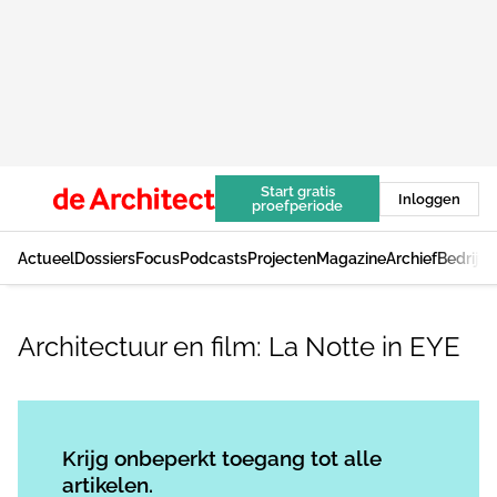
Start gratis
Inloggen
proefperiode
Actueel
Dossiers
Focus
Podcasts
Projecten
Magazine
Archief
Bedrijv
Architectuur en film: La Notte in EYE
Log in
om dit artikel te lezen.
Krijg onbeperkt toegang tot alle
artikelen.