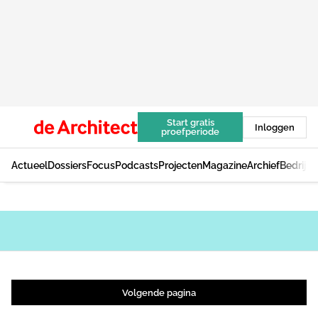
Start gratis
Inloggen
proefperiode
Actueel
Dossiers
Focus
Podcasts
Projecten
Magazine
Archief
Bedrijv
Volgende pagina