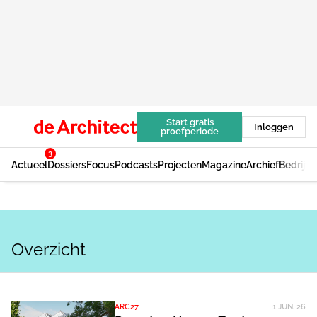
Start gratis
Inloggen
proefperiode
3
Actueel
Dossiers
Focus
Podcasts
Projecten
Magazine
Archief
Bedrijv
Overzicht
ARC27
1 JUN. 26