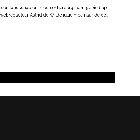
 in een landschap en in een onherbergzaam gebied op
 webredacteur Astrid de Wilde jullie mee naar de op
e van de nood een deugd gemaakt en de vaak
roene loper van negen kilometer op weg naar het