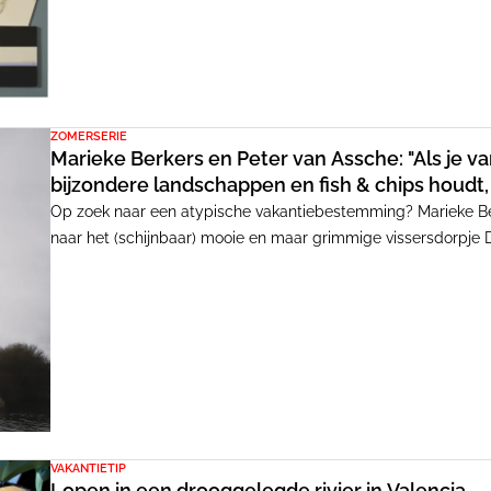
ZOMERSERIE
Marieke Berkers en Peter van Assche: "Als je
bijzondere landschappen en fish & chips houdt, t
Op zoek naar een atypische vakantiebestemming? Marieke 
naar het (schijnbaar) mooie en maar grimmige vissersdorpje 
Volgens hen ervaar je er het 'einde van de wereld-gevoel'. In
vind je hier een grimmig, wild natuurlandschap met verweerd
VAKANTIETIP
Lopen in een drooggelegde rivier in Valencia