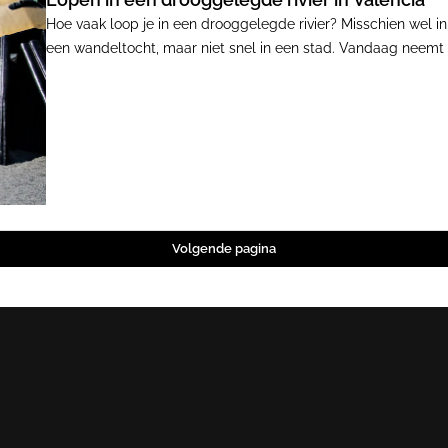
Hoe vaak loop je in een drooggelegde rivier? Misschien wel
een wandeltocht, maar niet snel in een stad. Vandaag neemt
twee na grootste stad van Spanje: Valencia. Hier hebben z
overstroomde Turia-rivier drooggelegd en verandert in een g
overbekende Ciutat de les Arts i les Cièncie Valencia.
Volgende pagina