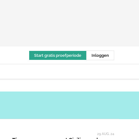
Start gratis proefperiode
Inloggen
29 AUG. 24