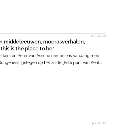
15 AUG. 22
 van middeleeuwen, moerasverhalen,
his is the place to be"
Berkers en Peter van Assche nemen ons vandaag mee
Dungeness, gelegen op het zuidelijkste punt van Kent.
 plaats van landelijke Engelse huizen en dorpsgroenen,
e houten hutten en verlaten vissersboten.
9 AUG. 22