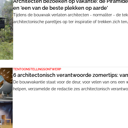
Architecten bezoeken op vakantie: de Piramide 
en 'een van de beste plekken op aarde'
Tijdens de bouwvak verlaten architecten - normaliter - de tek
architectonische pareltjes op ter inspiratie of trekken zich t
dit jaar weer een enorme verscheidenheid van vakantiebestemm
Nederlandse architectuurprojecten in Albanië tot Scandinavis
TENTOONSTELLINGSONTWERP
6 architectonisch verantwoorde zomertips: va
De bouwvakantie staat voor de deur, voor velen van ons een
helpen, verzamelde de redactie zes architectonisch verantwoo
tentoonstelling 'Point of View' met een scenografie door Ard 
van de Internationale Architectuur Biënnale Rotterdam (IABR)