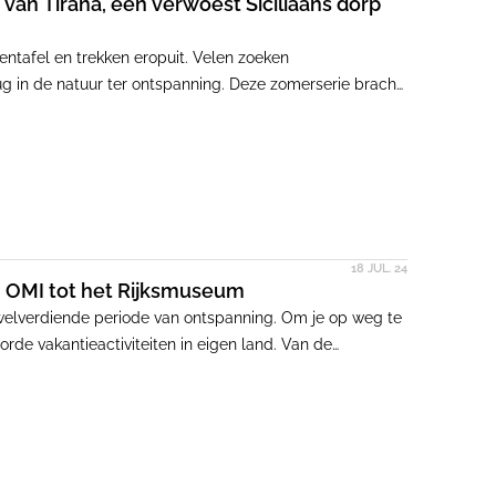
van Tirana, een verwoest Siciliaans dorp
entafel en trekken eropuit. Velen zoeken
erug in de natuur ter ontspanning. Deze zomerserie bracht
ingen: van vijfsterrenhotels tot ruïnes en van
che architectuur in the middle of nowhere.
18 JUL. 24
n OMI tot het Rijksmuseum
 welverdiende periode van ontspanning. Om je op weg te
rde vakantieactiviteiten in eigen land. Van de
de Vries en Donna van Milligen Bielke en de elfde editie
 tot architectuur- en stadswandelingen in Arnhem.