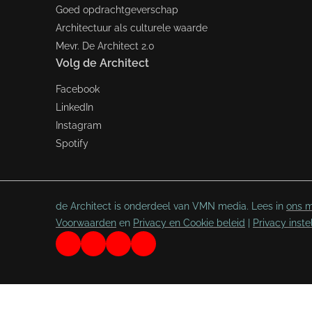
Goed opdrachtgeverschap
Architectuur als culturele waarde
Mevr. De Architect 2.0
Volg de Architect
Facebook
LinkedIn
Instagram
Spotify
de Architect is onderdeel van VMN media. Lees in
ons m
Voorwaarden
en
Privacy en Cookie beleid
|
Privacy inste