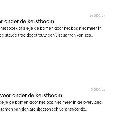
14 DEC. 23
or onder de kerstboom
chetsboek of zie je de bomen door het bos niet meer in
e stelde traditiegetrouw een lijst samen van zes
ts dragelijker te maken. Van een stalen origami
een, er is voor ieder wat wils.
8 DEC. 22
 voor onder de kerstboom
zie je de bomen door het bos niet meer in de overvloed
t samen van tien architectonisch verantwoorde
riode.