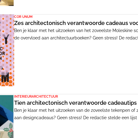
COR UNUM
Zes architectonisch verantwoorde cadeaus vo
Ben je klaar met het uitzoeken van het zoveelste Moleskine s
de overvloed aan architectuurboeken? Geen stress! De redacti
kerstcadeaus om jouw speurtocht naar een geschikt cadeau ie
wandhaak tot een modernistische tafellamp uit een glasbouwst
INTERIEURARCHITECTUUR
Tien architectonisch verantwoorde cadeautips
Ben je klaar met het uitzoeken van de zoveelste tekenpen of 
aan designcadeaus? Geen stress! De redactie stelde een lijs
kerstcadeaus om je op weg te helpen in deze drukke feestpe