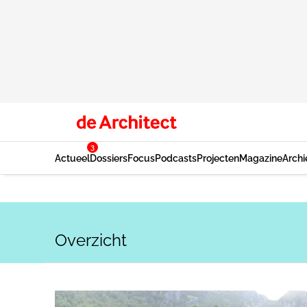
3
Actueel
Dossiers
Focus
Podcasts
Projecten
Magazine
Archi
Overzicht