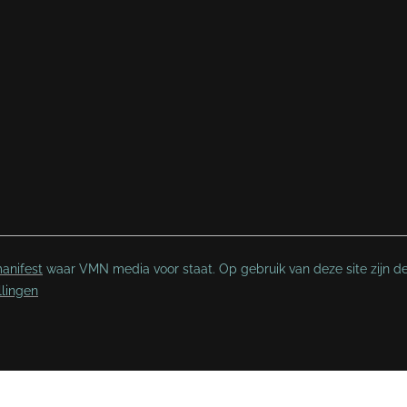
anifest
waar VMN media voor staat. Op gebruik van deze site zijn d
llingen