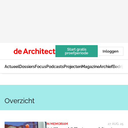
Start gratis
Inloggen
proefperiode
Actueel
Dossiers
Focus
Podcasts
Projecten
Magazine
Archief
Bedrijv
Overzicht
IN MEMORIAM
27 AUG. 25