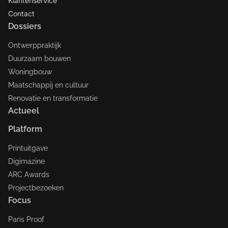
Klantenservice
politiebureaus— ook niet in de behoefte
Contact
om het openbare karakter tot uiting te
Dossiers
brengen. Wensen, die het kwantitatief
gestelde programma overstijgen, kunnen
Ontwerppraktijk
alleen worden gehonoreerd, door elders
Duurzaam bouwen
geld te besparen in het eveneens
Woningbouw
gestandaardiseerde budget.
Maatschappij en cultuur
Renovatie en transformatie
Actueel
Platform
Printuitgave
Digimazine
ARC Awards
Projectbezoeken
Focus
Paris Proof