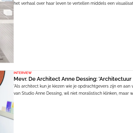
het verhaal over haar leven te vertellen middels een visualisa
hoofdstukken. Met de enorme gelaagdheid die ze daarmee ber
vrouwelijke architecte.
INTERVIEW
Mevr. De Architect Anne Dessing: 'Architectuur is 
'Als architect kun je kiezen wie je opdrachtgevers zijn en aan
van Studio Anne Dessing, wil niet moralistisch klinken, maar 
verantwoordelijkheid.