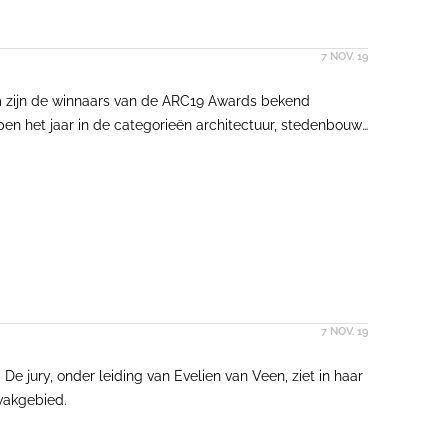
7 NOV. 19
dam zijn de winnaars van de ARC19 Awards bekend
en het jaar in de categorieën architectuur, stedenbouw,
ast is Herman Hertzberger onderscheiden met de ARC19
 Award in ontvangst nemen.
7 NOV. 19
e jury, onder leiding van Evelien van Veen, ziet in haar
 vakgebied.