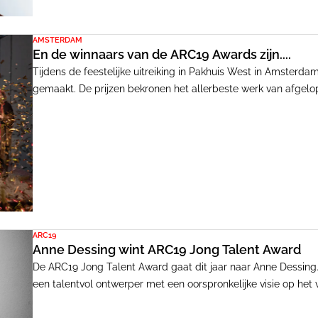
AMSTERDAM
En de winnaars van de ARC19 Awards zijn....
Tijdens de feestelijke uitreiking in Pakhuis West in Amster
gemaakt. De prijzen bekronen het allerbeste werk van afgelop
interieur, meubel, detail, innovatie en development. Daarna
Oeuvre Award en mocht Anne Dessing de ARC19 Jong Talent
ARC19
Anne Dessing wint ARC19 Jong Talent Award
De ARC19 Jong Talent Award gaat dit jaar naar Anne Dessing. D
een talentvol ontwerper met een oorspronkelijke visie op het