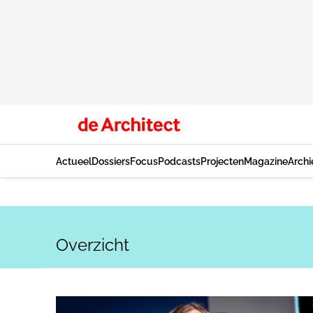
Actueel
Dossiers
Focus
Podcasts
Projecten
Magazine
Archi
Overzicht