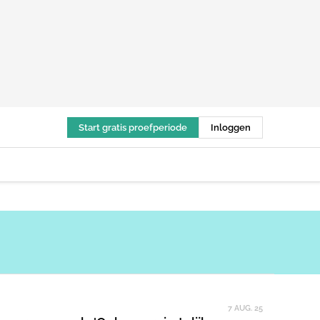
Start gratis proefperiode
Inloggen
7 AUG. 25