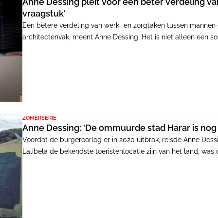
Anne Dessing pleit voor een beter verdeling va
vraagstuk'
Een betere verdeling van werk- en zorgtaken tussen mannen
architectenvak, meent Anne Dessing. Het is niet alleen een so
'Suburbia is achterhaald. Door kantoren in de stad te bouwen
je werken en zorgen ver uit elkaar. Ik denk dat die twee vermen
ZOMERSERIE
Anne Dessing: 'De ommuurde stad Harar is nog a
Voordat de burgeroorlog er in 2020 uitbrak, reisde Anne Dessi
Lalibela de bekendste toeristenlocatie zijn van het land, wa
indruk van Harar: een ommuurde stad die eeuwen teruggaat en 
islamitische én Indiase roots.