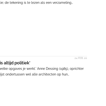
tie; de tekening is te lezen als een verzameling
eikte, schrijft ze een ode aan deze bijzondere
24 FEB. 20
altijd politiek'
 welke opgaves je werkt.' Anne Dessing (1985), oprichter
wijst ondertussen wel alle architecten op hun