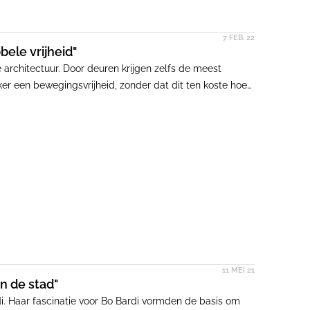
7 FEB. 22
ele vrijheid"
architectuur. Door deuren krijgen zelfs de meest
 een bewegingsvrijheid, zonder dat dit ten koste hoeft
deur is het summum, want dat betekent dubbele
11 MEI 21
an de stad"
. Haar fascinatie voor Bo Bardi vormden de basis om