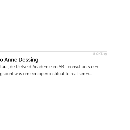
8 OKT. 19
io Anne Dessing
ituut, de Rietveld Academie en ABT-consultants een
ngspunt was om een open instituut te realiseren.
gen van elkaar zijn te scheiden.