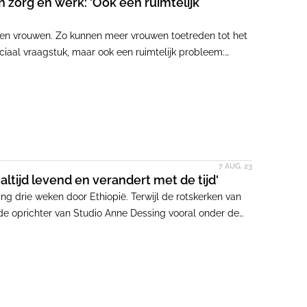
n zorg en werk: 'Ook een ruimtelijk
 en vrouwen. Zo kunnen meer vrouwen toetreden tot het
ciaal vraagstuk, maar ook een ruimtelijk probleem:
 en eengezinswoningen ver daarbuiten te plaatsen, trek
gen voor velen fijn is.'
7 AUG. 23
ltijd levend en verandert met de tijd'
ng drie weken door Ethiopië. Terwijl de rotskerken van
s de oprichter van Studio Anne Dessing vooral onder de
duidelijke invloeden laat zien van haar Afrikaanse,