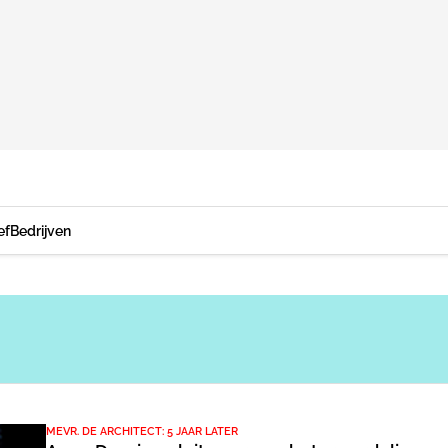
ef
Bedrijven
MEVR. DE ARCHITECT: 5 JAAR LATER