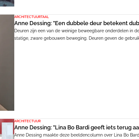
ARCHITECTUURTAAL
Anne Dessing: "Een dubbele deur betekent dubb
Deuren zijn een van de weinige beweegbare onderdelen in de 
statige, zware gebouwen beweging. Deuren geven de gebruiker
te gaan van de geborgenheid van het gebouw. Een dubbele 
vrijheid: je kunt kiezen welke deur je neemt.
ARCHITECTUUR
Anne Dessing: "Lina Bo Bardi geeft iets terug a
Anne Dessing maakte deze beeldencolumn over Lina Bo Bardi