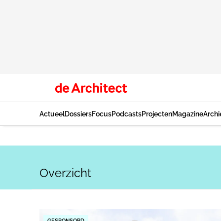
Actueel
Dossiers
Focus
Podcasts
Projecten
Magazine
Archi
Overzicht
GESPONSORD