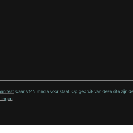
anifest
waar VMN media voor staat. Op gebruik van deze site zijn d
llingen