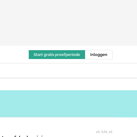
Start gratis proefperiode
Inloggen
18 JUN. 26