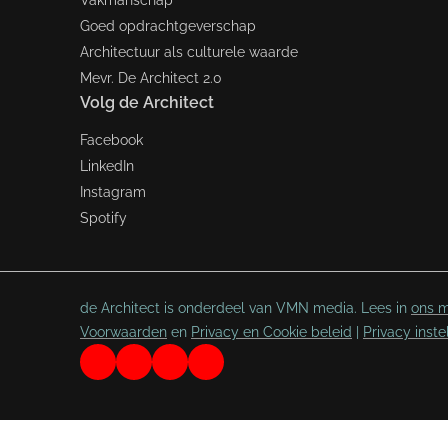
Vakmanschap
Goed opdrachtgeverschap
Architectuur als culturele waarde
Mevr. De Architect 2.0
Volg de Architect
Facebook
LinkedIn
Instagram
Spotify
de Architect is onderdeel van VMN media. Lees in
ons m
Voorwaarden
en
Privacy en Cookie beleid
|
Privacy inste