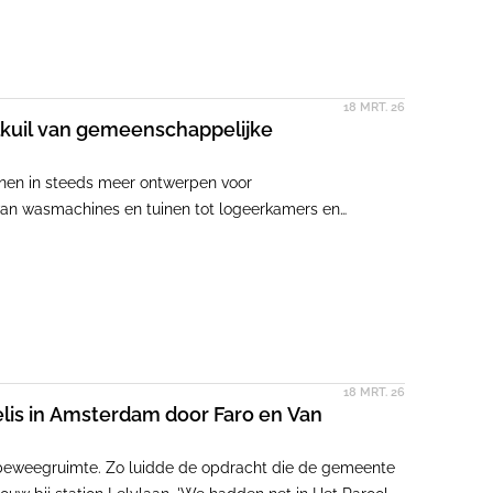
18 MRT. 26
lkuil van gemeenschappelijke
ijnen in steeds meer ontwerpen voor
an wasmachines en tuinen tot logeerkamers en
rs compenseren. In de praktijk wisselt het beeld:
bestaan. Wat maakt het verschil?
18 MRT. 26
elis in Amsterdam door Faro en Van
beweegruimte. Zo luidde de opdracht die de gemeente