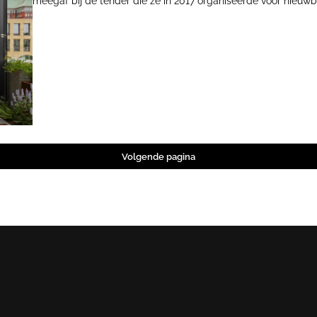
meegaf bij de tender die ze in 2017 organiseerde voor nieuwb
gelezen over gezinnen die de stad verlaten, en wisten: dat is
Joost van de Weg van BuildingForLife. 'Samen met architect
kijken hoe je een avontuurlijk gebouw met gestapelde gezin
Volgende pagina