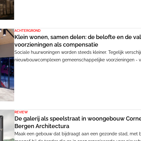
Dabé.
ACHTERGROND
Klein wonen, samen delen: de belofte en de va
voorzieningen als compensatie
Sociale huurwoningen worden steeds kleiner. Tegelijk versch
nieuwbouwcomplexen gemeenschappelijke voorzieningen - v
woonkamers. Samen delen moet het verlies aan vierkante mete
sommige voorzieningen bloeien, andere leiden een kwijnend 
REVIEW
De galerij als speelstraat in woongebouw Corn
Bergen Architectura
Maak een gebouw dat bijdraagt aan een gezonde stad, met 