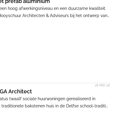
t prefab aluminium
een hoog afwerkingsniveau en een duurzame kwaliteit.
ooyschuur Architecten & Adviseurs bij het ontwerp van
corporatie Pré Wonen.
18 MEI 26
GA Architect
tus twaalf sociale huurwoningen gerealiseerd in
 traditionele bakstenen huis in de Delfse school-traditie,
 voor 76 procent opgebouwd uit hergroeibare en
biobased, met uitzondering van glas en
emodificeerd hout in drie houtsoorten: Fraké, Vuren en