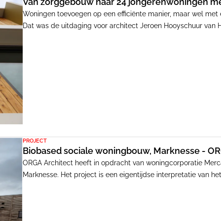
Van zorggebouw naar 24 jongerenwoningen me
Woningen toevoegen op een efficiënte manier, maar wel met 
Dat was de uitdaging voor architect Jeroen Hooyschuur van H
24 sociale huurwoningen in Haarlem, in opdracht van woning
PROJECT
Biobased sociale woningbouw, Marknesse - OR
ORGA Architect heeft in opdracht van woningcorporatie Merca
Marknesse. Het project is een eigentijdse interpretatie van het
uitgevoerd in houtskeletbouw met een dak. De woningen zijn
circulaire materialen. Boven de betonnen fundering is alles 
bevestigingsmiddelen. De gevel is afgewerkt met thermisch g