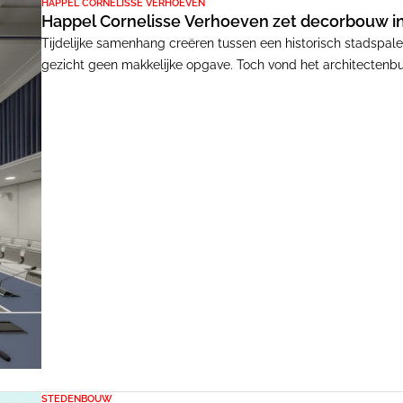
HAPPEL CORNELISSE VERHOEVEN
Happel Cornelisse Verhoeven zet decorbouw in 
Tijdelijke samenhang creëren tussen een historisch stadspale
gezicht geen makkelijke opgave. Toch vond het architectenbu
ontwerpopdracht te benaderen als decorbouw bieden de gebou
waardig onderkomen.
STEDENBOUW