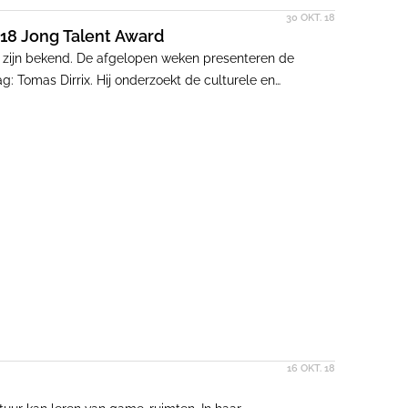
30 OKT. 18
C18 Jong Talent Award
zijn bekend. De afgelopen weken presenteren de
: Tomas Dirrix. Hij onderzoekt de culturele en
isatieprincipes, relaties en processen vormen de basis
16 OKT. 18