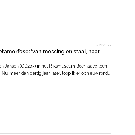
1 DEC. 22
amorfose: 'van messing en staal, naar
tien Jansen (OD205) in het Rijksmuseum Boerhaave toen
Nu, meer dan dertig jaar later, loop ik er opnieuw rond
2. De herinrichting, die in 2019 voorlopig werd
 niet groter zijn.