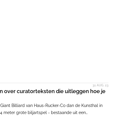
31 AUG. 23
n over curatorteksten die uitleggen hoe je
 Giant Billiard van Haus-Rucker-Co dan de Kunsthal in
4 meter grote biljartspel - bestaande uit een
chter de glazen pui aan de Westzeedijk. Dichter bij de