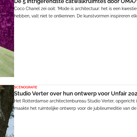
De 5 intrigerendste catwalkruimtes door OMA
Coco Chanel zei ooit: 'Mode is architectuur: het is een kwesti
hebben, valt niet te ontkennen. De kunstvormen inspireren el
verstandshoudingen is de samenwerking tussen het Italiaan
architectenbureau OMA/AMO. Vakredacteur Interieur en Desig
catwalkruimtes om de 25 jaar samenwerking eer te bewijzen.
SCENOGRAFIE
Studio Verter over hun ontwerp voor Unfair 2023:
Het Rotterdamse architectenbureau Studio Verter, opgericht 
maakte het ruimtelijke ontwerp voor de jubileumeditie van de
geïnspireerd op de ontwerpgeschiedenis van de beurs - vorm
tentoongestelde kunstwerken van zestig kunstenaars in de 