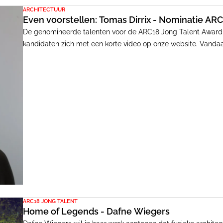
ARCHITECTUUR
Even voorstellen: Tomas Dirrix - Nominatie AR
De genomineerde talenten voor de ARC18 Jong Talent Award 
kandidaten zich met een korte video op onze website. Vandaag
materiële noties van het bouwen. Het maken van nieuwe organ
van zijn zoektocht naar een mogelijk nieuwe architectuur.
ARC18 JONG TALENT
Home of Legends - Dafne Wiegers