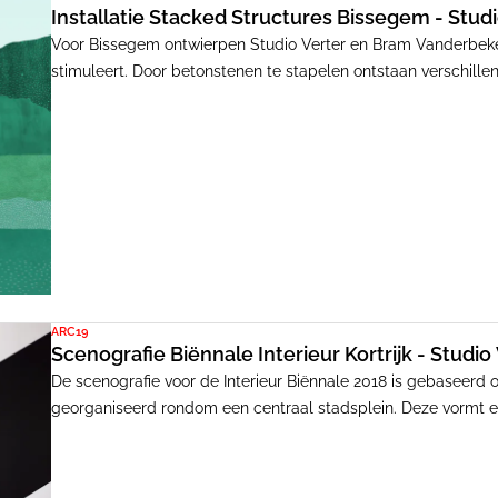
Installatie Stacked Structures Bissegem - Stud
Voor Bissegem ontwierpen Studio Verter en Bram Vanderbeke 
stimuleert. Door betonstenen te stapelen ontstaan verschille
nieuwe interacties.
ARC19
Scenografie Biënnale Interieur Kortrijk - Studio
De scenografie voor de Interieur Biënnale 2018 is gebaseerd 
georganiseerd rondom een centraal stadsplein. Deze vormt e
door de hallen bewegen.