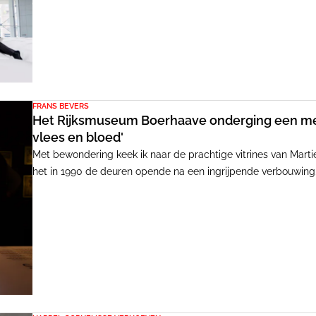
FRANS BEVERS
Het Rijksmuseum Boerhaave onderging een met
vlees en bloed'
Met bewondering keek ik naar de prachtige vitrines van Mar
het in 1990 de deuren opende na een ingrijpende verbouwing. 
nadat de vernieuwde themazaal 'Grote Vragen' openging in 202
afgerond, is compleet. Het verschil met de vorige inrichting kan