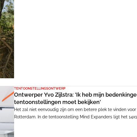
TENTOONSTELLINGSONTWERP
Ontwerper Yvo Zijlstra: 'Ik heb mijn bedenkinge
tentoonstellingen moet bekijken'
Het zal niet eenvoudig zijn om een betere plek te vinden voor
Rotterdam. In de tentoonstelling Mind Expanders ligt het 14x1
luchtkussen met daarop drie enorme ballen - open en bloot a
straat kan de installatie niet komen.