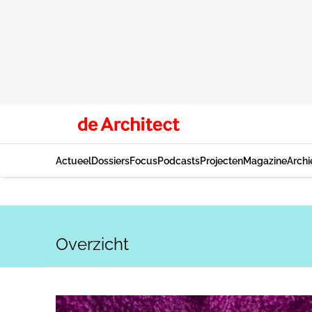
Actueel
Dossiers
Focus
Podcasts
Projecten
Magazine
Archi
Overzicht