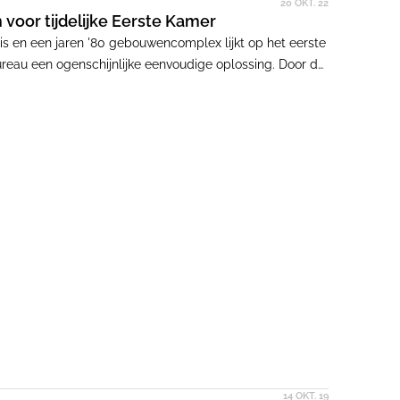
20 OKT. 22
voor tijdelijke Eerste Kamer
is en een jaren '80 gebouwencomplex lijkt op het eerste
reau een ogenschijnlijke eenvoudige oplossing. Door de
wdelen een tijdelijk - van 2020 tot 2025 - maar
14 OKT. 19