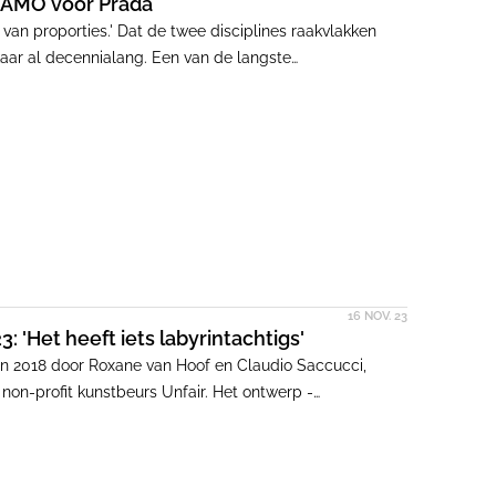
/AMO voor Prada
e van proporties.' Dat de twee disciplines raakvlakken
kaar al decennialang. Een van de langste
se modehuis Prada en het Rotterdamse
n Charlotte Thomas selecteerde vijf intrigerende
16 NOV. 23
 'Het heeft iets labyrintachtigs'
in 2018 door Roxane van Hoof en Claudio Saccucci,
 non-profit kunstbeurs Unfair. Het ontwerp -
t van 16 tot 19 november 2023 het decor voor de
Gashouder te Amsterdam.