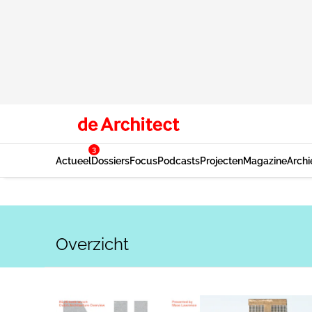
3
Actueel
Dossiers
Focus
Podcasts
Projecten
Magazine
Archi
Overzicht