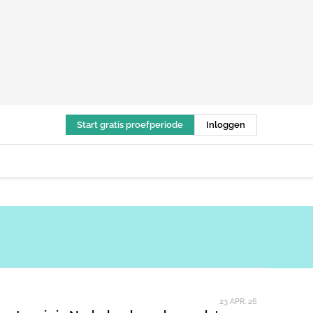
Start gratis proefperiode
Inloggen
23 APR. 26