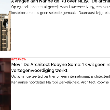
5 vragen aan Nanne de Ru over NL25: 'De archit
Op 23 april lanceert uitgeverij Maas Lawrence NL25, een nieu
kosteloos en er is geen selectie gemaakt. Daarnaast krijgt el
opdrachtgever. 'Het is een viering van de Nederlandse Archite
INTERVIEW
Mevr. De Architect Robyne Somé: 'Ik wil geen re
vertegenwoordiging werkt'
Op 31-jarige leeftijd partner bij een internationaal architect
Keniaanse hoofdstad Nairobi werkelijkheid. Architect Robyne
vestiging van Powerhouse Company op te zetten. Hier krijgt z
werkvrijheid én kan ze haar zwangerschap combineren met h