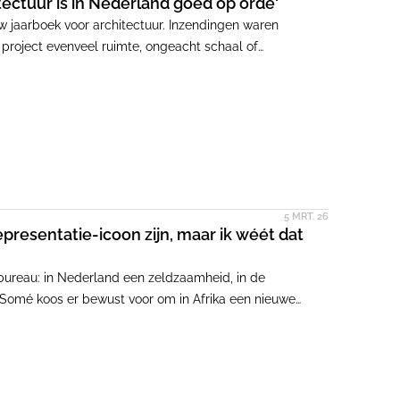
ectuur is in Nederland goed op orde'
w jaarboek voor architectuur. Inzendingen waren
k project evenveel ruimte, ongeacht schaal of
ctuur'.
5 MRT. 26
presentatie-icoon zijn, maar ik wéét dat
enbureau: in Nederland een zeldzaamheid, in de
 Somé koos er bewust voor om in Afrika een nieuwe
e grotere verantwoordelijkheid, ervaart ze meer
aar kersverse partnerschap.