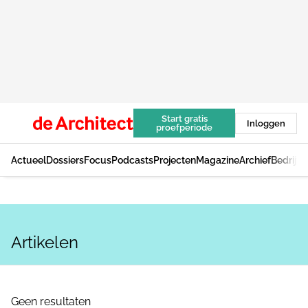
Start gratis
Inloggen
proefperiode
Actueel
Dossiers
Focus
Podcasts
Projecten
Magazine
Archief
Bedrijv
Artikelen
Geen resultaten