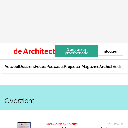
Start gratis
Inloggen
proefperiode
Actueel
Dossiers
Focus
Podcasts
Projecten
Magazine
Archief
Bedrijv
Overzicht
MAGAZINES ARCHIEF
27 DEC. 11