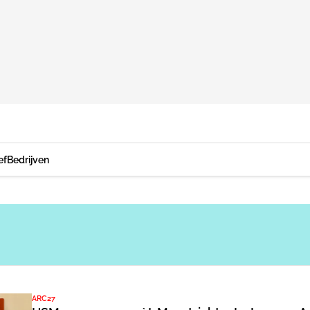
ef
Bedrijven
ARC27