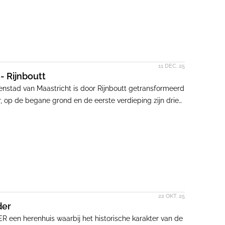
11 DEC. 25
- Rijnboutt
nstad van Maastricht is door Rijnboutt getransformeerd
, op de begane grond en de eerste verdieping zijn drie
jn vijftig huurappartementen gerealiseerd, variërend
22 OKT. 25
der
een herenhuis waarbij het historische karakter van de