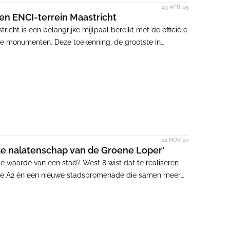
23 APR. 25
n ENCI-terrein Maastricht
icht is een belangrijke mijlpaal bereikt met de officiële
jke monumenten. Deze toekenning, de grootste in
nderlijke cultuurhistorische belang van de iconische
12 NOV. 24
s de nalatenschap van de Groene Loper'
le waarde van een stad? West 8 wist dat te realiseren
n de A2 én een nieuwe stadspromenade die samen meer
 in zijn ARC Talk.