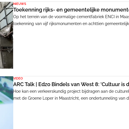
NIEUWS
Toekenning rijks- en gemeentelijke monumente
Op het terrein van de voormalige cementfabriek ENCI in Maastr
toekenning van vijf rijksmonumenten en achttien gemeenteli
Nederland in het afgelopen decennium, onderstreept het uitzo
gebouwen op het terrein.
VIDEO
ARC Talk | Edzo Bindels van West 8: 'Cultuur i
Hoe kan een verkeerskundig project bijdragen aan de culture
met de Groene Loper in Maastricht, een ondertunneling va
zijn dan de som der delen. Partner Edzo Bindels vertelt erover