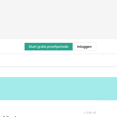
Start gratis proefperiode
Inloggen
1 JUN. 26