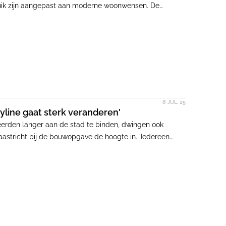
bruik zijn aangepast aan moderne woonwensen. De
an de bewoners. De voorgevel bleef ongewijzigd om het
en zijn uitgevoerd in biobased materialen zoals
8 JUL. 25
ine gaat sterk veranderen'
erden langer aan de stad te binden, dwingen ook
aastricht bij de bouwopgave de hoogte in. 'Iedereen
h is.'