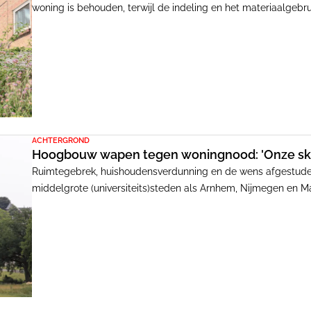
woning is behouden, terwijl de indeling en het materiaalge
architecten baseerden het ontwerp op het dagelijks leven v
straatbeeld te respecteren, terwijl de achtergevel en uitbouw
thermisch gemodificeerd hout en hennepisolatie.
ACHTERGROND
Hoogbouw wapen tegen woningnood: 'Onze skyl
Ruimtegebrek, huishoudensverdunning en de wens afgestude
middelgrote (universiteits)steden als Arnhem, Nijmegen en M
snapt dat alleen grondgebonden woningen bouwen niet logisc