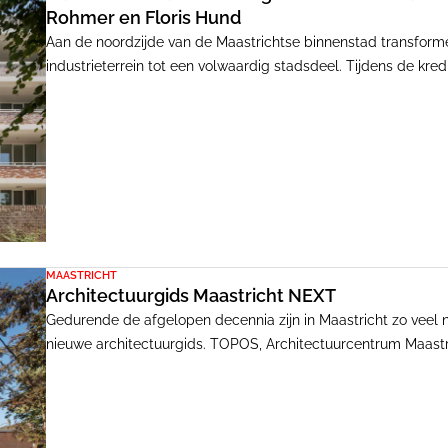
Rohmer en Floris Hund
Aan de noordzijde van de Maastrichtse binnenstad transform
industrieterrein tot een volwaardig stadsdeel. Tijdens de k
ambities bij met veelal generieke bouwblokken als resultaat
onder handen. Dankzij ontwerpingrepen als een groen binne
ze de standaard op en creëerden een onderscheidende woo
MAASTRICHT
Architectuurgids Maastricht NEXT
Gedurende de afgelopen decennia zijn in Maastricht zo veel n
nieuwe architectuurgids. TOPOS, Architectuurcentrum Maastr
van de 25 jaar geleden uitgebrachte eerste editie die een per