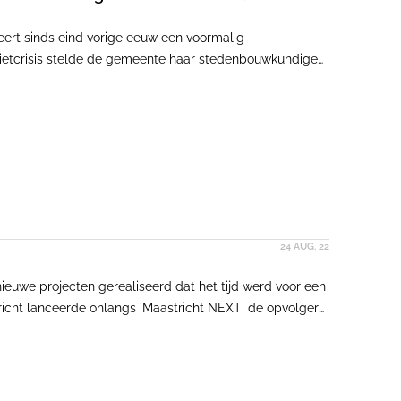
eert sinds eind vorige eeuw een voormalig
redietcrisis stelde de gemeente haar stedenbouwkundige
. Een daarvan namen Floris Hund en Marlies Rohmer
ngebied, bloktredes en betonnen baksteenframes rekten
nomgeving.
24 AUG. 22
ieuwe projecten gerealiseerd dat het tijd werd voor een
icht lanceerde onlangs 'Maastricht NEXT' de opvolger
iode van 100 jaar bestreek.