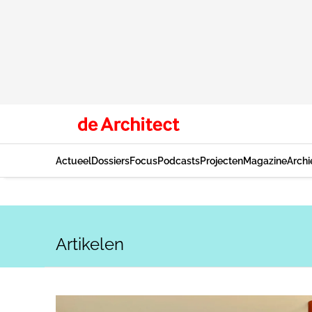
Actueel
Dossiers
Focus
Podcasts
Projecten
Magazine
Archi
Artikelen