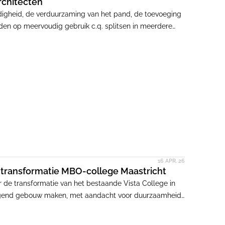
rchitecten
digheid, de verduurzaming van het pand, de toevoeging
den op meervoudig gebruik c.q. splitsen in meerdere
tie sinds 1991, in overleg tussen opdrachtgever, Jo
 naar een aangename woonomgeving met flexibel
16 APR. 26
transformatie MBO-college Maastricht
e transformatie van het bestaande Vista College in
ngend gebouw maken, met aandacht voor duurzaamheid