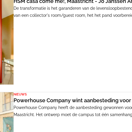
HSM casa come mè!, Maastricht - Jo Janssen A
De transformatie is het garanderen van de levensloopbesten
van een collector's room/guest room, het het pand voorberei
woningen. Het is het sluitstuk van een fasegewijze transforma
Coenen en Jo Janssen, van een uitgeholde fabriek uit 1876,
ruimtegebruik. Voor de opdrachtgever een 'casa come mè!'.
NIEUWS
Powerhouse Company wint aanbesteding voor 
Powerhouse Company heeft de aanbesteding gewonnen voor d
Maastricht. Het ontwerp moet de campus tot één samenha
en modern onderwijs.