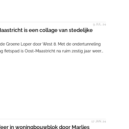
9 JUL. 24
astricht is een collage van stedelijke
ij de Groene Loper door West 8. Met de ondertunneling
 fietspad is Oost-Maastricht na ruim zestig jaar weer
eld van hoe een gemeente haar gelittekende stad kan
17 JAN. 24
feer in woningbouwblok door Marlies