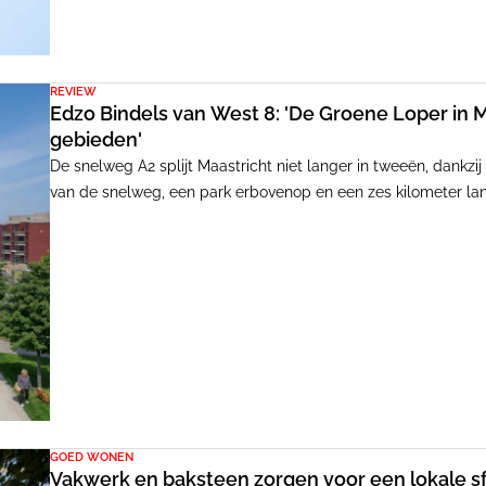
REVIEW
Edzo Bindels van West 8: 'De Groene Loper in Ma
gebieden'
De snelweg A2 splijt Maastricht niet langer in tweeën, dankz
van de snelweg, een park erbovenop en een zes kilometer lang
hecht verbonden met de rest van de stad. Een schoolvoorbe
genezen.
GOED WONEN
Vakwerk en baksteen zorgen voor een lokale s