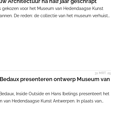
Architectuur na half jaar geschrapt
is gekozen voor het Museum van Hedendaagse Kunst
nnen. De reden: de collectie van het museum verhuist
31 MRT. 25
ter Bedaux presenteren ontwerp Museum van
Bedaux, Inside Outside en Hans Ibelings presenteert het
m van Hedendaagse Kunst Antwerpen. In plaats van
ldig te ontmantelen voor zo veel mogelijk hergebruik.