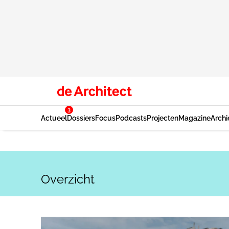
3
Actueel
Dossiers
Focus
Podcasts
Projecten
Magazine
Archi
Overzicht