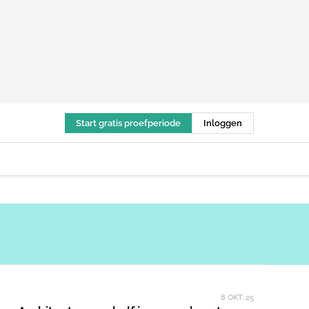
Start gratis proefperiode
Inloggen
8 OKT. 25