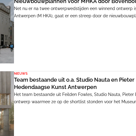
Nieuwbouwplannen voor MHKA door Bovenbouw 
Net nu er na twee ontwerpwedstijden een winnend ontwerp 
Antwerpen (M HKA), gaat er een streep door de nieuwbouwpla
grotendeels naar Gent.
NIEUWS
Team bestaande uit o.a. Studio Nauta en Pie
Hedendaagse Kunst Antwerpen
Het team bestaande uit Feilden Fowles, Studio Nauta, Pieter 
ontwerp waarmee ze op de shortlist stonden voor het Museu
sloop-nieuwbouw, stelde het team voor om het gebouw zorgvu