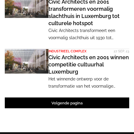
Civic Architects en 2001
transformeren voormalig
slachthuis in Luxemburg tot
culturele hotspot
Civic Architects transformeert een
voormalig slachthuis uit 1930 tot
culturele hotspot in Luxemburg. Het plan
INDUSTRIEEL COMPLEX
27 SEP. 23
dat zij samen met het Luxemburgse
Civic Architects en 2001 winnen
bureau 2001 ontwierpen is radicaal: over
competitie cultuurhal
de historische gebouwen wordt een
Luxemburg
grote, translucente overkapping
Het winnende ontwerp voor de
gebouwd. In wat de grootste overdekte
transformatie van het voormalige
publieke ruimte van het land moet
Abattoir 'Sleuchthaus Hollerich' is
worden komen ontmoeting, cultuur en
gemaakt door de combinatie Civic
sport samen.
Volgende pagina
Architects uit Amsterdam en 2001 uit
Luxemburg. Zij 'versloten' hiermee de
inzendingen van MVRDV/Metaform
Architects en Aires Mateus