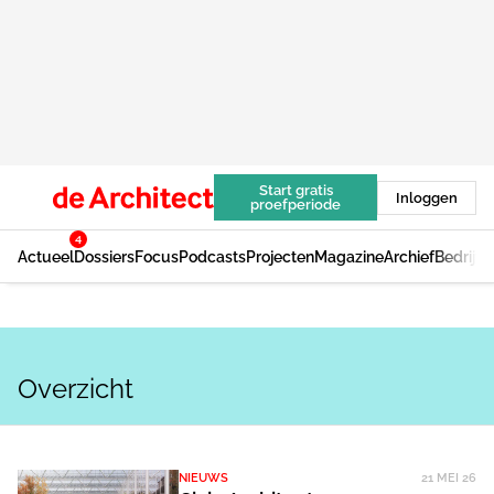
Start gratis
Inloggen
proefperiode
4
Actueel
Dossiers
Focus
Podcasts
Projecten
Magazine
Archief
Bedrijv
Overzicht
NIEUWS
21 MEI 26