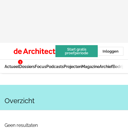
Start gratis
Inloggen
proefperiode
3
Actueel
Dossiers
Focus
Podcasts
Projecten
Magazine
Archief
Bedrijv
Overzicht
Geen resultaten