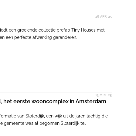
28 APR. 25
iedt een groeiende collectie prefab Tiny Houses met
 en een perfecte afwerking garanderen.
13 MRT. 25
l, het eerste wooncomplex in Amsterdam
matie van Sloterdijk, een wijk uit de jaren tachtig die
. De gemeente was al begonnen Sloterdijk te
ertical door Heijmans Vastgoed op een lege kavel nabij