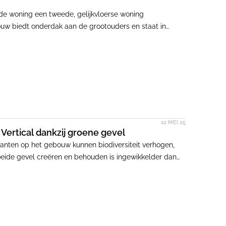
de woning een tweede, gelijkvloerse woning
bouw biedt onderdak aan de grootouders en staat in
ebouw zorgt voor zowel verbondenheid als privacy tussen
jheid zonder in te leveren op zelfstandigheid.
12 MEI 25
ertical dankzij groene gevel
anten op het gebouw kunnen biodiversiteit verhogen,
oeide gevel creëren en behouden is ingewikkelder dan