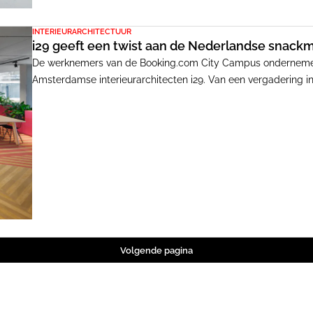
INTERIEURARCHITECTUUR
i29 geeft een twist aan de Nederlandse snack
De werknemers van de Booking.com City Campus ondernemen
Amsterdamse interieurarchitecten i29. Van een vergadering in
langs koffie drinken in het Amazoneregenwoud naar een brai
breakout-ruimtes ontwikkelde i29 ook een restaurant met een
Nederlandse begrip 'een kroketje uit de muur halen'.
Volgende pagina