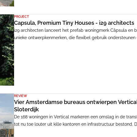
PROJECT
Capsula, Premium Tiny Houses - i29 architects
i29 architecten lanceert het prefab woningmerk Câpsula en b
unieke ontwerpkenmerken, die flexibel gebruik ondersteunen
REVIEW
Vier Amsterdamse bureaus ontwierpen Vertica
Sloterdijk
De 168 woningen in Vertical markeren een omslag in de transfor
tot nu toe louter uit kille kantoren en infrastructuur bestond
verlevendigen met hotels en studentenhuisvesting, en nu is V