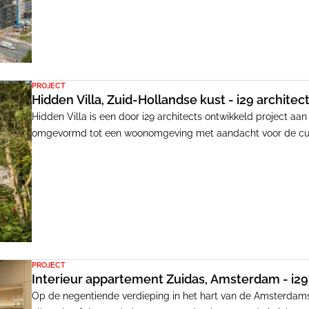
het station als eerste woningbouwproject gerealiseerd.
PROJECT
Hidden Villa, Zuid-Hollandse kust - i29 architec
Hidden Villa is een door i29 architects ontwikkeld project a
omgevormd tot een woonomgeving met aandacht voor de cultur
gekenmerkt door monumentale bomen, unieke architectuur en a
woonlocatie maakt.
PROJECT
Interieur appartement Zuidas, Amsterdam - i29
Op de negentiende verdieping in het hart van de Amsterdamse