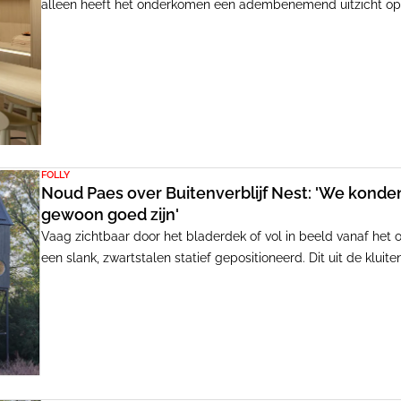
alleen heeft het onderkomen een adembenemend uitzicht op d
een zachte kleurenpalet en warme tastbare materialen een s
FOLLY
Noud Paes over Buitenverblijf Nest: 'We konde
gewoon goed zijn'
Vaag zichtbaar door het bladerdek of vol in beeld vanaf het o
een slank, zwartstalen statief gepositioneerd. Dit uit de klui
het Veluwse landschap, als onderdeel van de culturele enclav
in een comfortabele plek en kijkt fijn uit over het landschap zo
aldus architect Noud Paes.