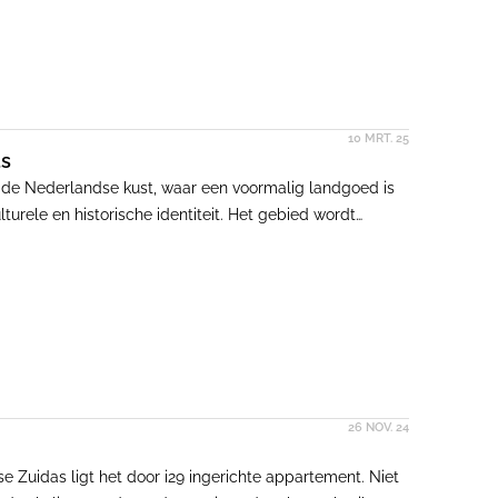
10 MRT. 25
ts
an de Nederlandse kust, waar een voormalig landgoed is
ele en historische identiteit. Het gebied wordt
antrekkelijke uitzichten, wat het tot een prettige
26 NOV. 24
 Zuidas ligt het door i29 ingerichte appartement. Niet