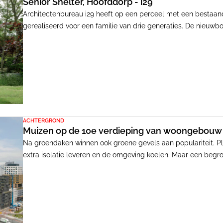
Senior Shelter, Hoofddorp - i29
Architectenbureau i29 heeft op een perceel met een bestaan
gerealiseerd voor een familie van drie generaties. De nieuw
directe relatie tot het hoofdgebouw. De positie van het bijg
de twee woningen. De familieleden profiteren van elkaars nabi
ACHTERGROND
Muizen op de 10e verdieping van woongebouw V
Na groendaken winnen ook groene gevels aan populariteit. Pl
extra isolatie leveren en de omgeving koelen. Maar een begr
het eruit ziet.