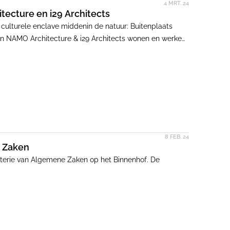
4 MRT. 24
tecture en i29 Architects
ulturele enclave middenin de natuur: Buitenplaats
rken
deel van een bijzonder project van de gemeente Arnhem
's) in het bos ontwikkeld. Het centrale thema van het
 van de locatie.
8 FEB. 24
e Zaken
nisterie van Algemene Zaken op het Binnenhof. De