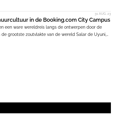
31 AUG. 23
muurcultuur in de Booking.com City Campus
 een ware wereldreis langs de ontwerpen door de
 de grootste zoutvlakte van de wereld Salar de Uyuni,
nstormsessie in Cappadocië. Naast verschillende
 speelse - en vooral gezonde - knipoog naar het