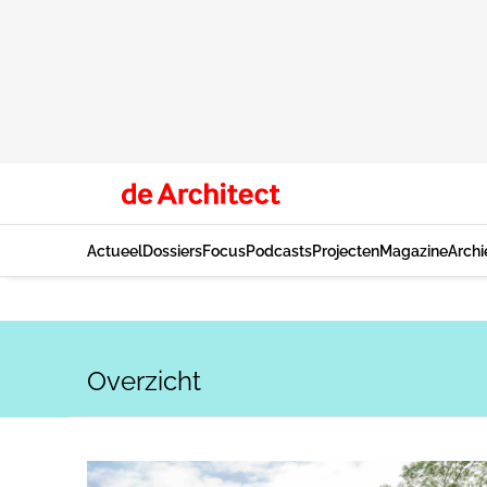
Actueel
Dossiers
Focus
Podcasts
Projecten
Magazine
Archi
Overzicht