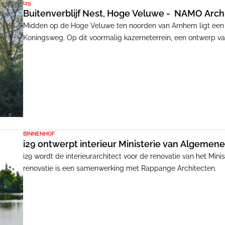
I29
Buitenverblijf Nest, Hoge Veluwe - NAMO Archi
Midden op de Hoge Veluwe ten noorden van Arnhem ligt een c
Koningsweg. Op dit voormalig kazerneterrein, een ontwerp van NAMO Architecture & i29 Architects wonen en we
tientallen kunstenaars en creatieve ondernemers. Als onder
zijn hier in het afgelopen jaar 11 recreatieve verblijven (folly
project was 'camouflage', als verwijzing naar de geschiedenis
BINNENHOF
i29 ontwerpt interieur Ministerie van Algemen
i29 wordt de interieurarchitect voor de renovatie van het Mi
renovatie is een samenwerking met Rappange Architecten.