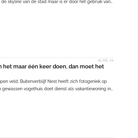
e skyline van de stad maar is er door het gebruik van
erene hoogbouwretraite ontstaan.
25 JUL. 24
n het maar één keer doen, dan moet het
pen veld; Buitenverblijf Nest heeft zich fotogeniek op
ten gewassen vogelhuis doet dienst als vakantiewoning in
e Buitenplaats Koningsweg in Arnhem. 'Je trekt je terug
nder zelf het gevoel te hebben al te zichtbaar te zijn',