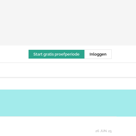
Start gratis proefperiode
Inloggen
26 JUN. 25