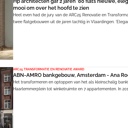
Hp architecten gaf 2 jaren '80 flats nieuwe, ele
mooi om over het hoofd te zien
Heel even had de jury van de ARC25 Renovatie en Transformat
twee flatgebouwen uit de jaren tachtig in Vlaardingen. 'Eleg
juryleden keken geboeid naar de foto's en tekeningen, ingest
naar het volgende project - deze aanbouwtjes waren te klein 
naartoe te gaan.
ARC25 TRANSFORMATIE EN RENOVATIE AWARD
ABN-AMRO bankgebouw, Amsterdam - Ana Rocha
Het transformeren en optoppen van het als kleinschalig bank
Haarlemmerplein tot winkelruimte en 7 appartementen. In 20
gezamenlijk de architectenselectie die de opdrachtgever AH
Gemeente Amsterdam geformuleerd, nadat de Commissie Aan
Arthur Staal, als jong gemeentelijk monument voorstelde.