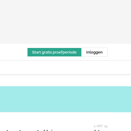
Start gratis proefperiode
Inloggen
2 OKT. 25