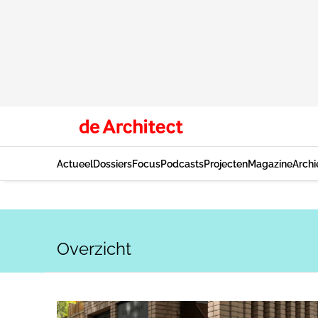
Actueel
Dossiers
Focus
Podcasts
Projecten
Magazine
Archi
Overzicht