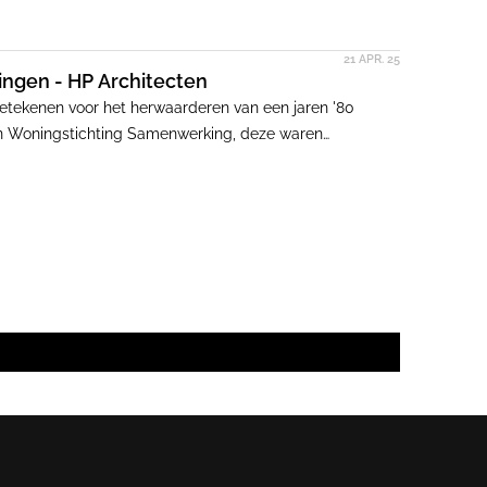
21 APR. 25
ngen - HP Architecten
tekenen voor het herwaarderen van een jaren '80
 Woningstichting Samenwerking, deze waren
emeenschapsvorming moesten bevorderen, maar in de
ilige ruimten. Door de complexen af te sluiten met vier
ng en wordt het 'hufterproof'.