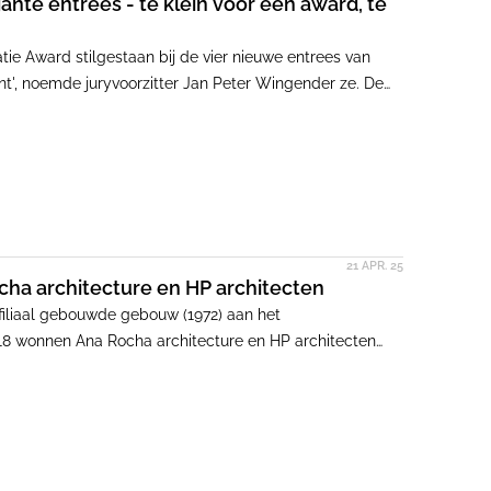
gante entrees - te klein voor een award, te
ie Award stilgestaan bij de vier nieuwe entrees van
ant', noemde juryvoorzitter Jan Peter Wingender ze. De
uurd door hp architecten. Toch besloten ze door te gaan
om als kanshebbers door te gaan. Ik besloot er wel
21 APR. 25
 architecture en HP architecten
filiaal gebouwde gebouw (1972) aan het
18 wonnen Ana Rocha architecture en HP architecten
AM uitschreef. De herbestemmingsopgave is i.s.m. de
wijzing Monumenten het hoekgebouw, van architect