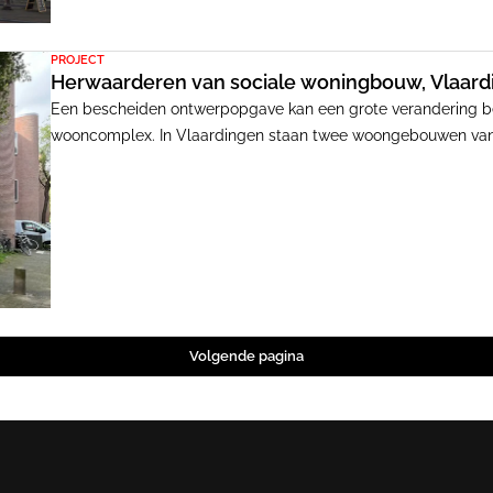
PROJECT
Herwaarderen van sociale woningbouw, Vlaardi
Een bescheiden ontwerpopgave kan een grote verandering be
wooncomplex. In Vlaardingen staan twee woongebouwen van
oorspronkelijk ontworpen met open galerijtoegangen die g
loop der tijd zijn deze verworden tot onaantrekkelijke en onve
markante entreevolumes, krijgt het gebouw een frisse uitstrali
Volgende pagina