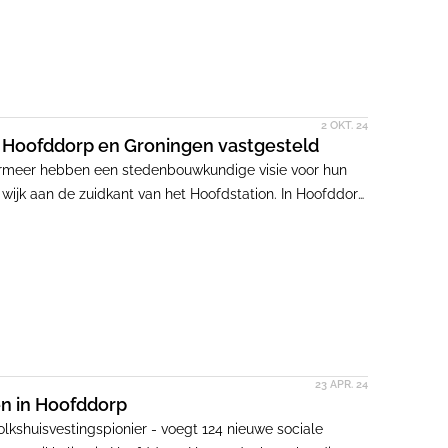
2 OKT. 24
Hoofddorp en Groningen vastgesteld
meer hebben een stedenbouwkundige visie voor hun
wijk aan de zuidkant van het Hoofdstation. In Hoofddorp
pgesteld voor het stationsgebied.
23 APR. 24
n in Hoofddorp
olkshuisvestingspionier - voegt 124 nieuwe sociale