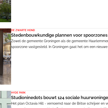
DE ZWARTE HOND
Stedenbouwkundige plannen voor spoorzones 
Zowel de gemeente Groningen als de gemeente Haarlemmer
spoorzone vastgesteld. In Groningen gaat het om een nieuwe 
hebben De Zwarte Hond, Flux en MVRDV een ontwikkelkader o
HYDE PARK
Studioninedots bouwt 124 sociale huurwoninge
Het plan Octavia Hill - vernoemd naar de Britse schrijver en v