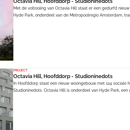
Octavia Hill, Hoofddorp - Studioninedots
Met de voltooiing van Octavia Hill staat er een gedurfd nie
Hyde Park, onderdeel van de Metropoolregio Amsterdam, tra
naar bruisend stedelijk district. Met het masterplan van M
stadsblokken een dynamische nieuwe buurt. Midden daarin li
plekken: waar drie stedelijke assen samenkomen, op een ong
PROJECT
Octavia Hill, Hoofddorp - Studioninedots
In Hoofddorp staat een nieuw woongebouw met 124 sociale 
Studioninedots. Octavia Hill is onderdeel van Hyde Park, ee
naar stedelijk district. Het gebouw staat op een plek waar d
footprint.