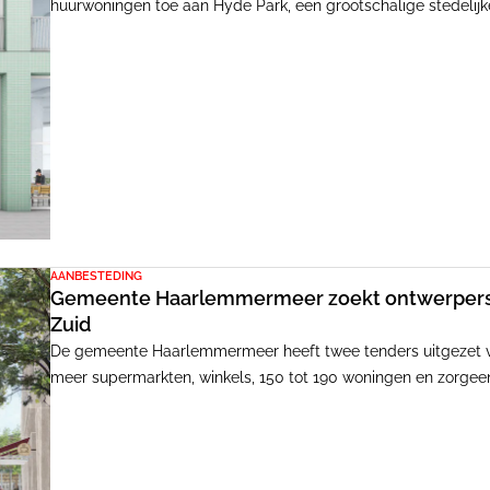
huurwoningen toe aan Hyde Park, een grootschalige stedelij
plan van die wijk is van MVRDV.
AANBESTEDING
Gemeente Haarlemmermeer zoekt ontwerpers 
Zuid
De gemeente Haarlemmermeer heeft twee tenders uitgezet v
meer supermarkten, winkels, 150 tot 190 woningen en zorge
Victoriapark, waar 180 woningen gebouwd moeten worden.