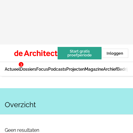
Start gratis
Inloggen
proefperiode
3
Actueel
Dossiers
Focus
Podcasts
Projecten
Magazine
Archief
Bedrijv
Overzicht
Geen resultaten