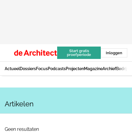
Start gratis
Inloggen
proefperiode
Actueel
Dossiers
Focus
Podcasts
Projecten
Magazine
Archief
Bedrijv
Artikelen
Geen resultaten