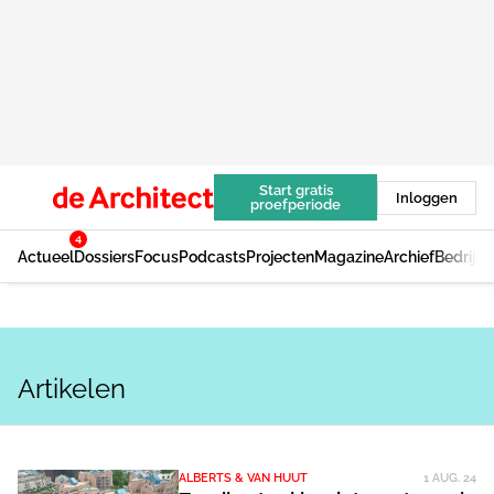
Start gratis
Inloggen
proefperiode
4
Actueel
Dossiers
Focus
Podcasts
Projecten
Magazine
Archief
Bedrijv
Artikelen
ALBERTS & VAN HUUT
1 AUG. 24