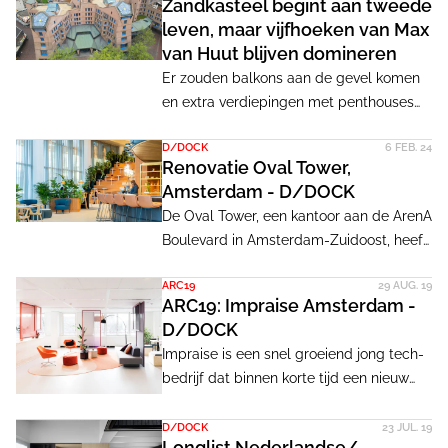
Zandkasteel begint aan tweede
leven, maar vijfhoeken van Max
van Huut blijven domineren
Er zouden balkons aan de gevel komen
en extra verdiepingen met penthouses
op het dak. Maar dat leverde veel te
D/DOCK
6 FEB. 24
dure woningen op voor de Bijlmermeer.
Renovatie Oval Tower,
Kondor Wessels hield zich in en
Amsterdam - D/DOCK
realiseerde op terughoudende manier
De Oval Tower, een kantoor aan de ArenA
263 appartementen in het oude
Boulevard in Amsterdam-Zuidoost, heeft
hoofdkantoor van de ING-bank. Met de
een complete transformatie ondergaan.
zegen van architect Max van Huut.
ARC19
29 AUG. 19
De identiteit van het gebouw is opnieuw
ARC19: Impraise Amsterdam -
gedefinieerd door een levendige en
D/DOCK
uitnodigende ruimte te creëren voor
Impraise is een snel groeiend jong tech-
huurders en bezoekers. Unieke
bedrijf dat binnen korte tijd een nieuw
kenmerken benadrukken een warm en
kantoor nodig had zonder specifieke
gastvrij karakter.
eisen, met een zeer korte deadline en
D/DOCK
23 JUL. 19
Longlist Nederlandse/