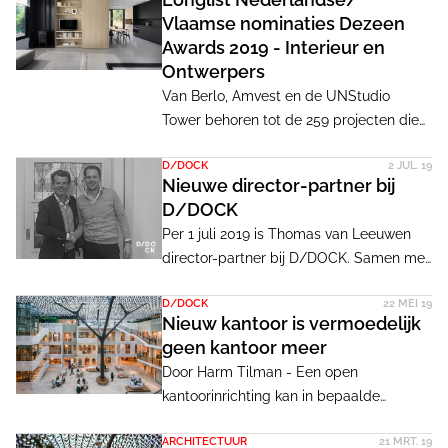
beperkt budget. Door
Vlaamse nominaties Dezeen
dochteronderneming Furnify, de expert
Awards 2019 - Interieur en
o.g.v. tweede-hands kantoormeubels en
Ontwerpers
materialen, in te schakelen en Impraise
Van Berlo, Amvest en de UNStudio
bij elke stap te betrekken ontstond er
Tower behoren tot de 259 projecten die
een verrassende, flexibele en kleurrijke
deel uitmaken van de longlist voor de
werkomgeving.
D/DOCK
2 JUL. 19
Dezeen Awards Interieur. Bekijk
Nieuwe director-partner bij
onderstaand de lijst met Nederlandse en
D/DOCK
Vlaamse nominaties. Daarnaast ook de
Per 1 juli 2019 is Thomas van Leeuwen
nominaties van ontwerpers/architecten
director-partner bij D/DOCK. Samen met
die kans maken op een Dezeen Award
Coen van Dijck en Francesco Messori
2019.
D/DOCK
22 MEI 19
vormt Van Leeuwen nu de directie.
Nieuw kantoor is vermoedelijk
geen kantoor meer
Door Harm Tilman - Een open
kantoorinrichting kan in bepaalde
situaties werken maar kan ook erg
ARCHITECTUUR
21 MRT. 19
ontwrichtend zijn. Volgens architect