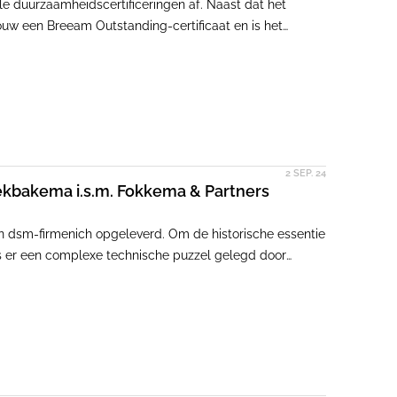
le duurzaamheidscertificeringen af. Naast dat het
uw een Breeam Outstanding-certificaat en is het
e dit voor elkaar hebben gekregen? 'Het was een
directeur bij Broekbakema.
2 SEP. 24
ekbakema i.s.m. Fokkema & Partners
an dsm-firmenich opgeleverd. Om de historische essentie
 is er een complexe technische puzzel gelegd door
nterieur).