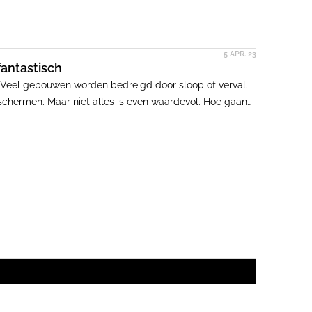
5 APR. 23
fantastisch
fd. Veel gebouwen worden bedreigd door sloop of verval.
chermen. Maar niet alles is even waardevol. Hoe gaan
serie Platte Grond wordt het post 65 erfgoed