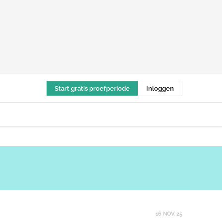
Start gratis proefperiode
Inloggen
16 NOV. 25