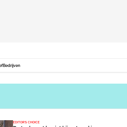
ef
Bedrijven
EDITOR'S CHOICE