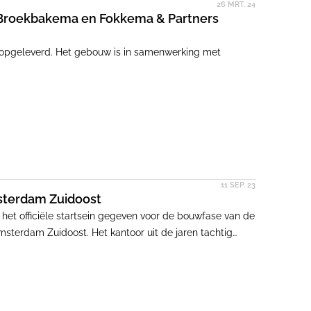
26 MRT. 24
 Broekbakema en Fokkema & Partners
 opgeleverd. Het gebouw is in samenwerking met
11 SEP. 23
sterdam Zuidoost
t officiële startsein gegeven voor de bouwfase van de
terdam Zuidoost. Het kantoor uit de jaren tachtig
rculaire manier gerenoveerd en ingericht. De