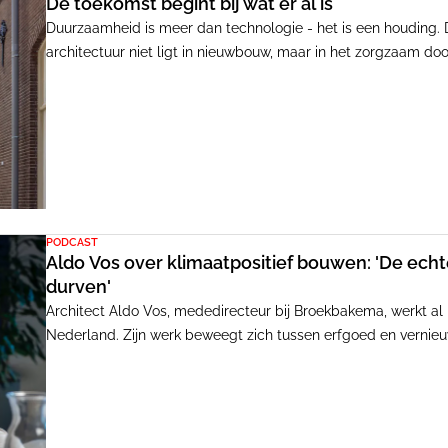
De toekomst begint bij wat er al is
Duurzaamheid is meer dan technologie - het is een houding. 
architectuur niet ligt in nieuwbouw, maar in het zorgzaam d
PODCAST
Aldo Vos over klimaatpositief bouwen: 'De echt
durven'
Architect Aldo Vos, mededirecteur bij Broekbakema, werkt al 
Nederland. Zijn werk beweegt zich tussen erfgoed en verni
planeet. 'Architectuur gaat over gemeenschappen,' zegt Vos 
Architectuur Gesproken'. 'Je moet de ziel van de opgave raken