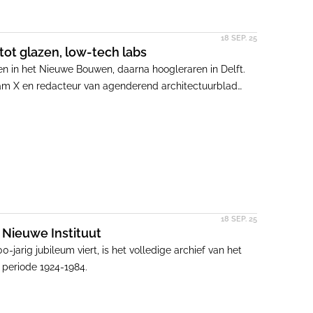
18 SEP. 25
ot glazen, low-tech labs
 in het Nieuwe Bouwen, daarna hoogleraren in Delft.
am X en redacteur van agenderend architectuurblad
en, kantoren en laboratoria. Verrassend genoeg is het
n de huidige ontwerpen van het bureau.
18 SEP. 25
Nieuwe Instituut
arig jubileum viert, is het volledige archief van het
 periode 1924-1984.