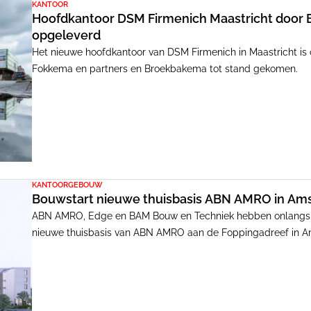
KANTOOR
Hoofdkantoor DSM Firmenich Maastricht door
opgeleverd
Het nieuwe hoofdkantoor van DSM Firmenich in Maastricht is
Fokkema en partners en Broekbakema tot stand gekomen.
KANTOORGEBOUW
Bouwstart nieuwe thuisbasis ABN AMRO in Am
ABN AMRO, Edge en BAM Bouw en Techniek hebben onlangs he
nieuwe thuisbasis van ABN AMRO aan de Foppingadreef in Ams
wordt herontwikkeld tot een Paris Proof gebouw en op een ci
ingebruikname vindt naar verwachting in 2027 plaats.