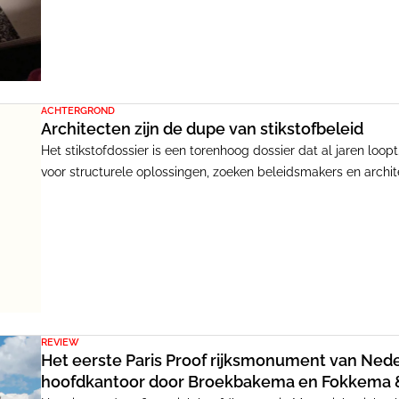
ACHTERGROND
Architecten zijn de dupe van stikstofbeleid
Het stikstofdossier is een torenhoog dossier dat al jaren lo
voor structurele oplossingen, zoeken beleidsmakers en arch
Bruggink van Orga Architecten. Deze noodoplossingen sneuve
vergunningverlening in toenemende mate vastloopt.
REVIEW
Het eerste Paris Proof rijksmonument van Nede
hoofdkantoor door Broekbakema en Fokkema &