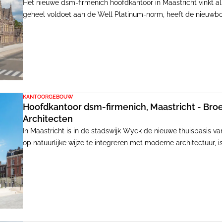
Het nieuwe dsm-firmenich hoofdkantoor in Maastricht vinkt al
geheel voldoet aan de Well Platinum-norm, heeft de nieuwbo
rijksmonument Paris Proof - een primeur in Nederland. Hoe z
complexe technische puzzel', zegt Erik van Eck, architect en 
KANTOORGEBOUW
Hoofdkantoor dsm-firmenich, Maastricht - Bro
Architecten
In Maastricht is in de stadswijk Wyck de nieuwe thuisbasis v
op natuurlijke wijze te integreren met moderne architectuur,
Broekbakema (exterieur) en Fokkema & Partners Architecten (i