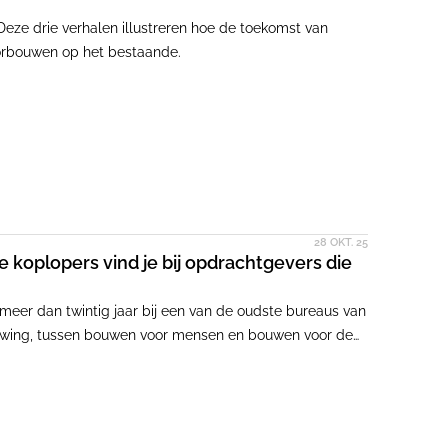
Deze drie verhalen illustreren hoe de toekomst van
oorbouwen op het bestaande.
28 OKT. 25
e koplopers vind je bij opdrachtgevers die
meer dan twintig jaar bij een van de oudste bureaus van
euwing, tussen bouwen voor mensen en bouwen voor de
in de nieuwste aflevering van de podcast 'Over
.'