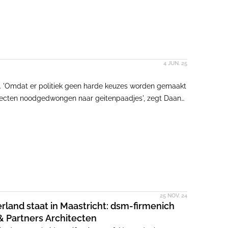
4 JUN. 25
opt. 'Omdat er politiek geen harde keuzes worden gemaakt
itecten noodgedwongen naar geitenpaadjes', zegt Daan
len steeds opnieuw bij de rechter waardoor de
25 NOV. 24
rland staat in Maastricht: dsm-firmenich
 Partners Architecten