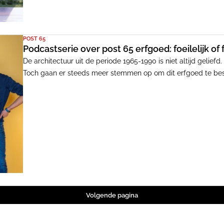
POST 65
Podcastserie over post 65 erfgoed: foeilelijk of 
De architectuur uit de periode 1965-1990 is niet altijd gelie
Toch gaan er steeds meer stemmen op om dit erfgoed te bes
we om met dit jonge erfgoed? In seizoen drie van de podcast
onderzocht aan de hand van verhalen.
Volgende pagina