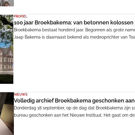
PROFIEL
100 jaar Broekbakema: van betonnen kolossen t
Broekbakema bestaat honderd jaar. Begonnen als grote namen
Jaap Bakema is daarnaast bekend als medeoprichter van Te
'Forum'. Nu ontwerpt Broekbakema vooral universiteitsgebouw
gedachtegoed van de twee naamgevers nog altijd zichtbaar i
NIEUWS
Volledig archief Broekbakema geschonken aan 
Donderdag 18 september, op de dag dat Broekbakema zijn 100-j
bureau geschonken aan het Nieuwe Instituut. Het gaat om de