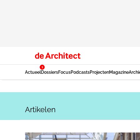
1
Actueel
Dossiers
Focus
Podcasts
Projecten
Magazine
Archi
Artikelen