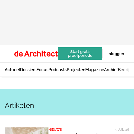
Start gratis
Inloggen
proefperiode
Actueel
Dossiers
Focus
Podcasts
Projecten
Magazine
Archief
Bedrijv
Artikelen
NIEUWS
9 JUL. 26