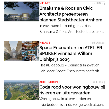
NIEUWS
24 JUN. 25
middelgrote (universiteits)steden als
Braaksma & Roos en Civic
Arnhem, Nijmegen en Maastricht bij de
Architects presenteren
bouwopgave de hoogte in. 'Iedereen
plannen Stadstheater Arnhem
snapt dat alleen grondgebonden
In 2022 werd bekend gemaakt dat
woningen bouwen niet logisch is.'
Braaksma & Roos Architectenbureau en
Civic Architects in samenwerking met
NIEUWS
16 JUN. 25
ARUP de tender hadden gewonnen voor
Space Encounters en ATELIER
de transformatie van het Stadstheater
SPIJKER winnaars Willem
Arnhem. Het definitief ontwerp werd
Diehlprijs 2025
donderdag gepresenteerd in
Het KB gebouw - Connectr Innovation
Architectuurcentrum CASA.
Lab, door Space Encounters heeft dit
jaar de vakjuryprijs van de Willem
ACHTERGROND
12 FEB. 25
Diehlprijs gewonnen. De publieksprijs
Code rood voor woningbouw bij
ging naar Restobar Flor Fina door Atelier
rivieren en uiterwaarden
Spijker. De Willem Diehlprijs is de
Woningbouw in uiterwaarden en
tweejaarlijkse prijs voor de beste
rivierbedden is sinds vorige week alleen
restauratie, renovatie, transformatie en