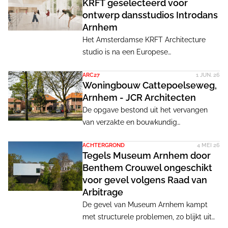
KRFT geselecteerd voor
ontwerp dansstudios Introdans
Arnhem
Het Amsterdamse KRFT Architecture
studio is na een Europese
aanbestedingsprocedure geselecteerd
ARC27
1 JUN. 26
voor het ontwerp van de nieuwe
Woningbouw Cattepoelseweg,
dansstudio's van Introdans in Arnhem.
Arnhem - JCR Architecten
Met de ontwerpvisie 'Tussen stad en
De opgave bestond uit het vervangen
stilte' presenteert het bureau een sterke
van verzakte en bouwkundig
verbinding met de stad, het omliggende
afgeschreven woningen aan de
landschap en dans.
ACHTERGROND
4 MEI 26
Cattepoelseweg in Arnhem, met behoud
Tegels Museum Arnhem door
van de karakteristieke
Benthem Crouwel ongeschikt
stedenbouwkundige kwaliteit van de wijk.
voor gevel volgens Raad van
Tegelijkertijd moest het aantal woningen
Arbitrage
worden verdubbeld. Door nieuwe
De gevel van Museum Arnhem kampt
woonvolumes te ontwerpen binnen de
met structurele problemen, zo blijkt uit
bestaande structuur en schaal, maar