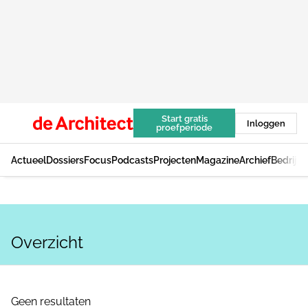
Start gratis
Inloggen
proefperiode
Actueel
Dossiers
Focus
Podcasts
Projecten
Magazine
Archief
Bedrijv
Overzicht
Geen resultaten